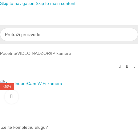
Skip to navigation
Skip to main content
Početna
/
VIDEO NADZOR
/
IP kamere
-20%
Click to enlarge
Želite kompletnu ulugu?