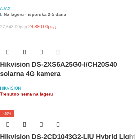
AJAX
Na lageru - isporuka 2-5 dana
24,880.00
рсд
27,648.00
рсд
Hikvision DS-2XS6A25G0-I/CH20S40
solarna 4G kamera
HIKVISION
Trenutno nema na lageru
-20%
Hikvision DS-2CD1043G2-LIU Hybrid Light