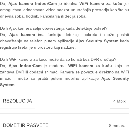
Da,
Ajax kamera IndoorCam
je idealna
WiFi kamera za kuću
je
omogućava jednostavan video nadzor unutrašnjih prostorija kao što su
dnevna soba, hodnik, kancelarija ili dečija soba.
Da li Ajax kamera šalje obaveštenja kada detektuje pokret?
Da,
Ajax kamera
ima funkciju detekcije pokreta i može poslat
obaveštenje na telefon putem aplikacije
Ajax Security System
kada
registruje kretanje u prostoru koji nadzire.
Da li WiFi kamera za kuću može da se koristi bez DVR uređaja?
Da,
Ajax IndoorCam
je moderna
WiFi kamera za kuću
koja n
zahteva DVR ili dodatni snimač. Kamera se povezuje direktno na WiFi
mrežu i može se pratiti putem mobilne aplikacije
Ajax Securit
System
.
REZOLUCIJA
4 Mpix
DOMET IR RASVETE
8 metara