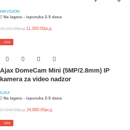
HIKVISION
Na lageru - isporuka 2-5 dana
11,300.00
рсд
14,112.00
рсд
-10%
Ajax DomeCam Mini (5MP/2.8mm) IP
kamera za video nadzor
AJAX
Na lageru - isporuka 2-5 dana
24,880.00
рсд
27,648.00
рсд
-20%