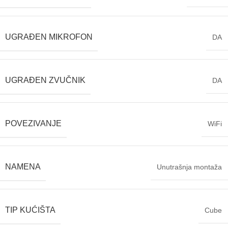
UGRAĐEN MIKROFON
DA
UGRAĐEN ZVUČNIK
DA
POVEZIVANJE
WiFi
NAMENA
Unutrašnja montaža
TIP KUĆIŠTA
Cube