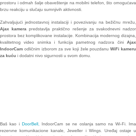
prostoru i odmah šalje obaveštenje na mobilni telefon, što omogućava
brzu reakciju u slučaju sumnjivih aktivnosti.
Zahvaljujući jednostavnoj instalaciji i povezivanju na bežičnu mrežu,
Ajax kamera
predstavlja praktično rešenje za svakodnevni nadzo
prostora bez komplikovane instalacije. Kombinacija modernog dizajna,
kvalitetnog video snimka i funkcija pametnog nadzora čini
Ajax
IndoorCam
odličnim izborom za sve koji žele pouzdanu
WiFi kamer
za kuću
i dodatni nivo sigurnosti u svom domu.
Baš kao i
DoorBell,
IndoorCam se ne oslanja samo na Wi-Fi. Im
rezervne komunikacione kanale, Jeweller i Wings. Uređaj ostaje u