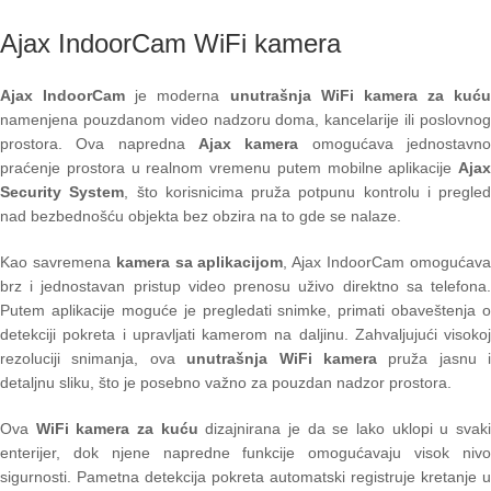
Ajax IndoorCam WiFi kamera
Ajax IndoorCam
je moderna
unutrašnja WiFi kamera za kuću
namenjena pouzdanom video nadzoru doma, kancelarije ili poslovnog
prostora. Ova napredna
Ajax kamera
omogućava jednostavn
praćenje prostora u realnom vremenu putem mobilne aplikacije
Ajax
Security System
, što korisnicima pruža potpunu kontrolu i pregled
nad bezbednošću objekta bez obzira na to gde se nalaze.
Kao savremena
kamera sa aplikacijom
, Ajax IndoorCam omogućav
brz i jednostavan pristup video prenosu uživo direktno sa telefona.
Putem aplikacije moguće je pregledati snimke, primati obaveštenja o
detekciji pokreta i upravljati kamerom na daljinu. Zahvaljujući visokoj
rezoluciji snimanja, ova
unutrašnja WiFi kamera
pruža jasnu i
detaljnu sliku, što je posebno važno za pouzdan nadzor prostora.
Ova
WiFi kamera za kuću
dizajnirana je da se lako uklopi u svak
enterijer, dok njene napredne funkcije omogućavaju visok nivo
sigurnosti. Pametna detekcija pokreta automatski registruje kretanje u