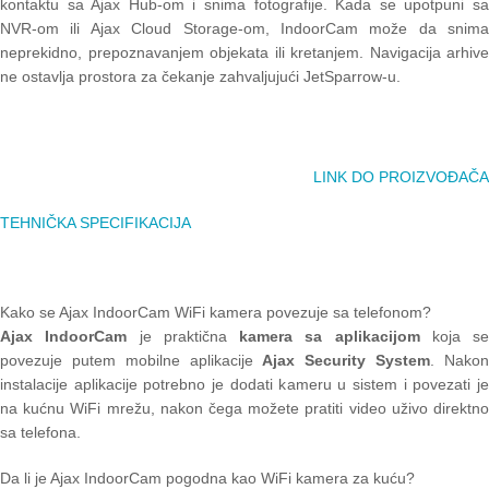
kontaktu sa Ajax Hub-om i snima fotografije. Kada se upotpuni sa
NVR-om ili Ajax Cloud Storage-om, IndoorCam može da snima
neprekidno, prepoznavanjem objekata ili kretanjem. Navigacija arhive
ne ostavlja prostora za čekanje zahvaljujući JetSparrow-u.
LINK DO PROIZVOĐAČA
TEHNIČKA SPECIFIKACIJA
Kako se Ajax IndoorCam WiFi kamera povezuje sa telefonom?
Ajax IndoorCam
je praktična
kamera sa aplikacijom
koja se
povezuje putem mobilne aplikacije
Ajax Security System
. Nako
instalacije aplikacije potrebno je dodati kameru u sistem i povezati je
na kućnu WiFi mrežu, nakon čega možete pratiti video uživo direktno
sa telefona.
Da li je Ajax IndoorCam pogodna kao WiFi kamera za kuću?