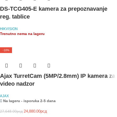
DS-TCG405-E kamera za prepoznavanje
reg. tablice
HIKVISION
Trenutno nema na lageru
-10%
Ajax TurretCam (5MP/2.8mm) IP kamera za
video nadzor
AJAX
Na lageru - isporuka 2-5 dana
24,880.00
рсд
27,648.00
рсд