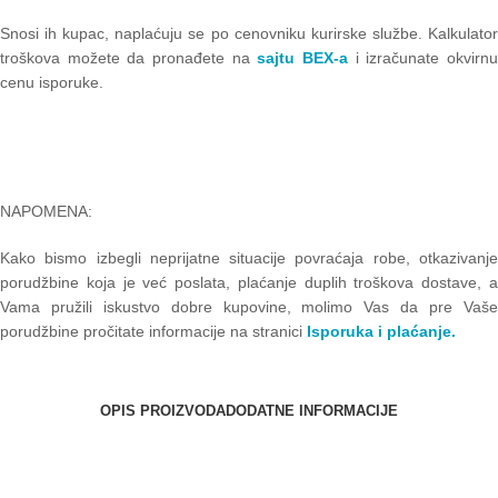
Snosi ih kupac, naplaćuju se po cenovniku kurirske službe. Kalkulator
troškova možete da pronađete na
sajtu BEX-a
i izračunate okvirn
cenu isporuke.
NAPOMENA:
Kako bismo izbegli neprijatne situacije povraćaja robe, otkazivanje
porudžbine koja je već poslata, plaćanje duplih troškova dostave, a
Vama pružili iskustvo dobre kupovine, molimo Vas da pre Vaše
porudžbine pročitate informacije na stranici
Isporuka i plaćanje.
OPIS PROIZVODA
DODATNE INFORMACIJE