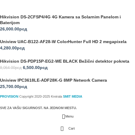
Hikvision DS-2CFSP4/4G 4G Kamera sa Solarnim Panelom i
Baterijom
26,000.00
рсд
Uniview UAC-B122-AF28-W ColorHunter Full HD 2 megapixela
4,280.00
рсд
Hikvision DS-PDP15P-EG2-WE BLACK Bežični detektor pokreta
6,500.00
рсд
8,064.00
рсд
Uniview IPC3618LE-ADF28K-G 8MP Network Camera
25,700.00
рсд
PROVISION
Copyright 2020-2025 Kreirala
SMIT MEDIA
SVE ZA VAŠU SIGURNOST. NA JEDNOM MESTU.
Menu
Cart