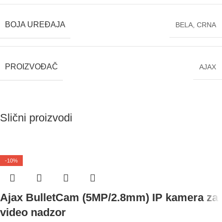
BOJA UREĐAJA
BELA
,
CRNA
PROIZVOĐAČ
AJAX
Slični proizvodi
-10%
Ajax BulletCam (5MP/2.8mm) IP kamera za
video nadzor