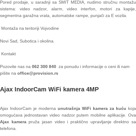
Pored prodaje, u saradnji sa SMIT MEDIA, nudimo stručnu montažu
sistema: video nadzor, alarm, video interfon, motori za kapije,
segmentna garažna vrata, automatske rampe, punjači za E vozila.
Montaža na teritoriji Vojvodine
Novi Sad, Subotica i okolina.
Kontakt
Pozovite nas na
062 300 840
za ponudu i informacije o ceni ili nam
pišite na
office@provision.rs
Ajax IndoorCam WiFi kamera 4MP
Ajax IndoorCam je moderna
unutrašnja WiFi kamera za kuću
koja
omogućava jednostavan video nadzor putem mobilne aplikacije. Ova
Ajax kamera
pruža jasan video i praktično upravljanje direktno s
telefona.