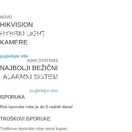
NOVO
HIKVISION
HYBRID LIGHT
SEGMENTNA GARAŽNA VRATA
KAMERE
MOTORI ZA KRILNE KAPIJE
VIDI VIŠE
pogledajte više
VIDI VIŠE
AJAX SYSTEMS
NAJBOLJI BEŽIČNI
ALARMNI SISTEM
AUTOMATSKE RAMPE
MOTORI ZA KLIZNE
pogledajte više
VIDI VIŠE
KAPIJE
ISPORUKA
Rok isporuke robe je do 5 radnih dana!
VIDI VIŠE
TROŠKOVI ISPORUKE
Troškove isporuke robe snosi kupac.