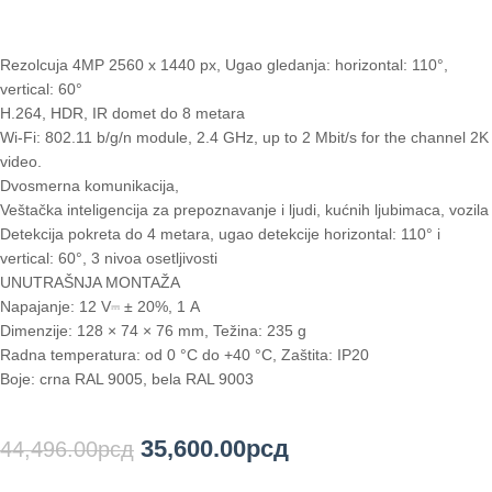
Rezolcuja 4MP 2560 x 1440 px, Ugao gledanja: horizontal: 110°,
vertical: 60°
H.264, HDR, IR domet do 8 metara
Wi-Fi: 802.11 b/g/n module, 2.4 GHz, up to 2 Mbit/s for the channel 2K
video.
Dvosmerna komunikacija,
Veštačka inteligencija za prepoznavanje i ljudi, kućnih ljubimaca, vozila
Detekcija pokreta do 4 metara, ugao detekcije horizontal: 110° i
vertical: 60°, 3 nivoa osetljivosti
UNUTRAŠNJA MONTAŽA
Napajanje: 12 V⎓ ± 20%, 1 А
Dimenzije: 128 × 74 × 76 mm, Težina: 235 g
Radna temperatura: od 0 °C do +40 °C, Zaštita: IP20
Boje: crna RAL 9005, bela RAL 9003
35,600.00
рсд
44,496.00
рсд