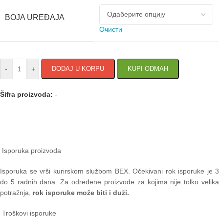
BOJA UREĐAJA
Очисти
-
+
DODAJ U KORPU
KUPI ODMAH
Šifra proizvoda:
-
Isporuka proizvoda
Isporuka se vrši kurirskom službom BEX. Očekivani rok isporuke je 3
do 5 radnih dana. Za određene proizvode za kojima nije tolko velika
potražnja,
rok isporuke može biti i duži.
Troškovi isporuke