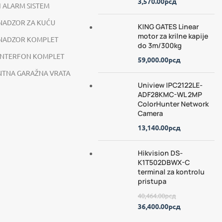
3,570.00
рсд
I ALARM SISTEM
NADZOR ZA KUĆU
KING GATES Linear
motor za krilne kapije
 NADZOR KOMPLET
do 3m/300kg
INTERFON KOMPLET
59,000.00
рсд
NTNA GARAŽNA VRATA
Uniview IPC2122LE-
ADF28KMC-WL 2MP
ColorHunter Network
Camera
13,140.00
рсд
Hikvision DS-
K1T502DBWX-C
terminal za kontrolu
pristupa
40,464.00
рсд
36,400.00
рсд