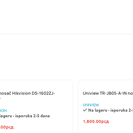
 nosač Hikvision DS-1602ZJ-
Uniview TR-JB05-A-IN no
r
UNIVIEW
Na lageru - isporuka 2
SION
lageru - isporuka 2-5 dana
1,800.00
рсд
.00
рсд