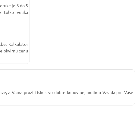
oruke je 3 do 5
 tolko velika
žbe. Kalkulator
te okvirnu cenu
stave, a Vama pružili iskustvo dobre kupovine, molimo Vas da pre Vaše