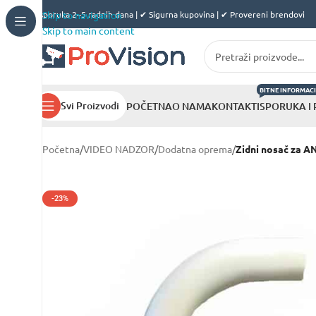
✔ Isporuka 2–5 radnih dana | ✔ Sigurna kupovina | ✔ Provereni brendovi
Skip to navigation
Skip to main content
BITNE INFORMACI
Svi Proizvodi
POČETNA
O NAMA
KONTAKT
ISPORUKA I
Početna
/
VIDEO NADZOR
/
Dodatna oprema
/
Zidni nosač za 
-23%