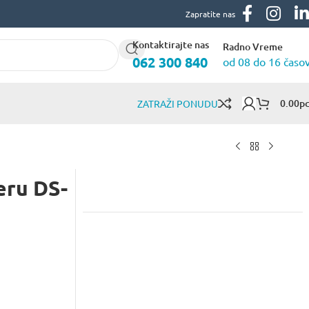
Zapratite nas
Kontaktirajte nas
Radno Vreme
062 300 840
od 08 do 16 časo
0.00
Р
ZATRAŽI PONUDU
eru DS-