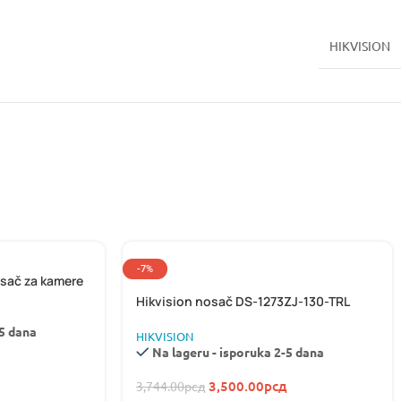
HIKVISION
-7%
sač za kamere
Hikvision nosač DS-1273ZJ-130-TRL
-5 dana
HIKVISION
Na lageru - isporuka 2-5 dana
3,500.00
рсд
3,744.00
рсд