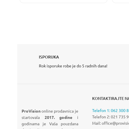
NOVO
HIKVISION
HYBRID LIGHT
SEGMENTNA GARAŽNA
MO
ISPORUKA
KAMERE
VRATA
KA
Rok isporuke robe je do 5 radnih dana!
pogledajte više
VIDI VIŠE
VIDI
KONTAKTIRAJTE N
Telefon 1: 062 300 
ProVision
online prodavnica je
Telefon 2: 021 735 
startovala
2017. godine
i
Mail: office@provisi
godinama je Vaša pouzdana