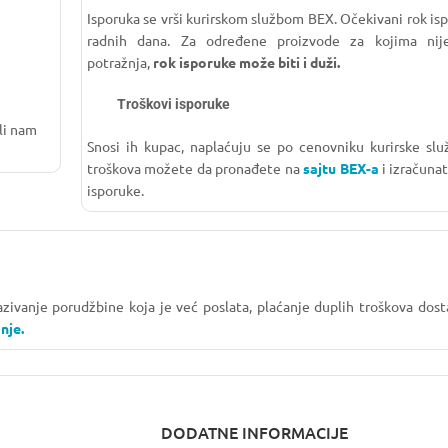
Isporuka se vrši kurirskom službom BEX. Očekivani rok isp
radnih dana. Za određene proizvode za kojima nije
potražnja,
rok isporuke može biti i duži.
Troškovi isporuke
li nam
Snosi ih kupac, naplaćuju se po cenovniku kurirske slu
troškova možete da pronađete na
sajtu BEX-a
i izračuna
isporuke.
kazivanje porudžbine koja je već poslata, plaćanje duplih troškova do
nje.
DODATNE INFORMACIJE