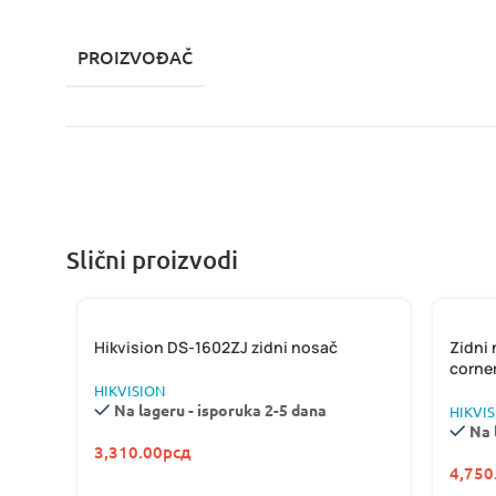
PROIZVOĐAČ
Slični proizvodi
Hikvision DS-1602ZJ zidni nosač
Zidni
corne
HIKVISION
Na lageru - isporuka 2-5 dana
HIKVI
Na 
3,310.00
рсд
4,750