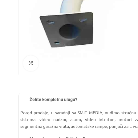
Click to enlarge
Želite kompletnu ulugu?
Pored prodaje, u saradnji sa SMIT MEDIA, nudimo stručnu
sistema: video nadzor, alarm, video interfon, motori za
segmentna garažna vrata, automatske rampe, punjači za E vo