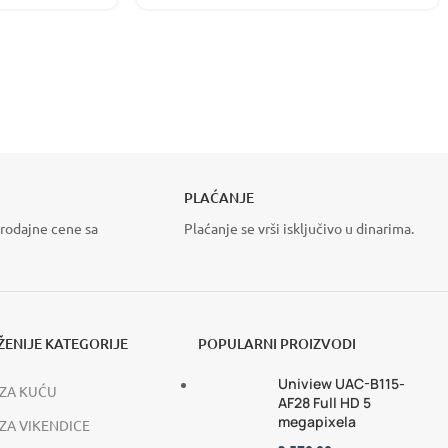
STEMS
IČNI
TEM
 RAMPE
MOTORI ZA KLIZNE
PLAĆANJE
KAPIJE
e više
rodajne cene sa
Plaćanje se vrši isključivo u dinarima.
VIDI VIŠE
ENIJE KATEGORIJE
POPULARNI PROIZVODI
Uniview UAC-B115-
ZA KUĆU
AF28 Full HD 5
megapixela
ZA VIKENDICE