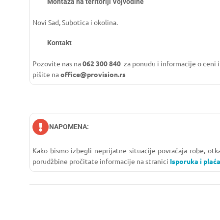
Montaža na teritoriji Vojvodine
Novi Sad, Subotica i okolina.
Kontakt
Pozovite nas na
062 300 840
za ponudu i informacije o ceni i
pišite na
office@provision.rs
NAPOMENA:
Kako bismo izbegli neprijatne situacije povraćaja robe, ot
porudžbine pročitate informacije na stranici
Isporuka i plaća