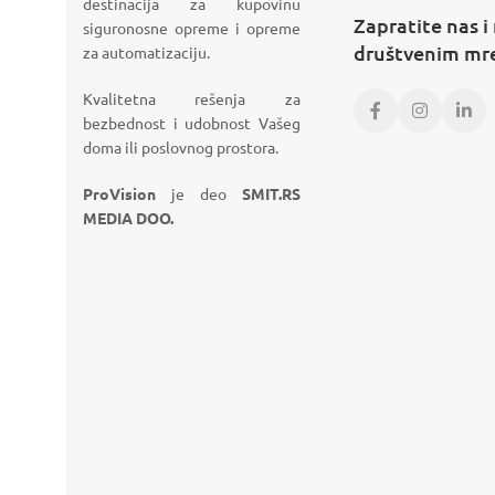
destinacija za kupovinu
Zapratite nas i
siguronosne opreme i opreme
društvenim m
za automatizaciju.
Kvalitetna rešenja za
bezbednost i udobnost Vašeg
doma ili poslovnog prostora.
ProVision
je deo
SMIT.RS
MEDIA DOO.