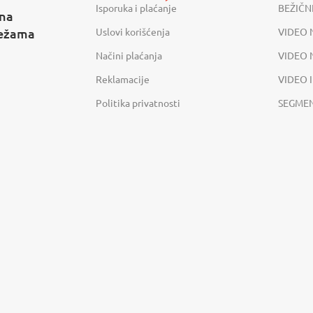
Isporuka i plaćanje
BEŽIČN
 na
režama
Uslovi korišćenja
VIDEO 
Načini plaćanja
VIDEO
Reklamacije
VIDEO 
Politika privatnosti
SEGME