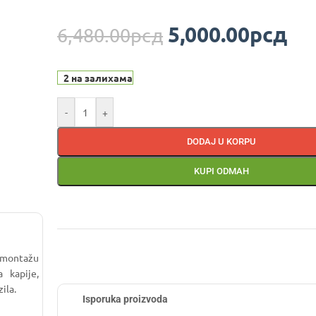
5,000.00
рсд
6,480.00
рсд
2 на залихама
-
+
DODAJ U KORPU
KUPI ODMAH
 montažu
 kapije,
zila.
Isporuka proizvoda