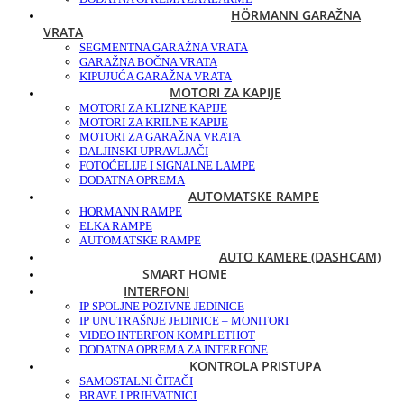
HÖRMANN GARAŽNA
VRATA
SEGMENTNA GARAŽNA VRATA
GARAŽNA BOČNA VRATA
KIPUJUĆA GARAŽNA VRATA
MOTORI ZA KAPIJE
MOTORI ZA KLIZNE KAPIJE
MOTORI ZA KRILNE KAPIJE
MOTORI ZA GARAŽNA VRATA
DALJINSKI UPRAVLJAČI
FOTOĆELIJE I SIGNALNE LAMPE
DODATNA OPREMA
AUTOMATSKE RAMPE
HORMANN RAMPE
ELKA RAMPE
AUTOMATSKE RAMPE
AUTO KAMERE (DASHCAM)
SMART HOME
INTERFONI
IP SPOLJNE POZIVNE JEDINICE
IP UNUTRAŠNJE JEDINICE – MONITORI
VIDEO INTERFON KOMPLET
HOT
DODATNA OPREMA ZA INTERFONE
KONTROLA PRISTUPA
SAMOSTALNI ČITAČI
BRAVE I PRIHVATNICI