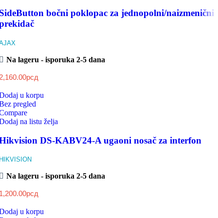
SideButton bočni poklopac za jednopolni/naizmenični
prekidač
AJAX
Na lageru - isporuka 2-5 dana
2,160.00
рсд
Dodaj u korpu
Bez pregled
Compare
Dodaj na listu želja
Hikvision DS-KABV24-A ugaoni nosač za interfon
HIKVISION
Na lageru - isporuka 2-5 dana
1,200.00
рсд
Dodaj u korpu