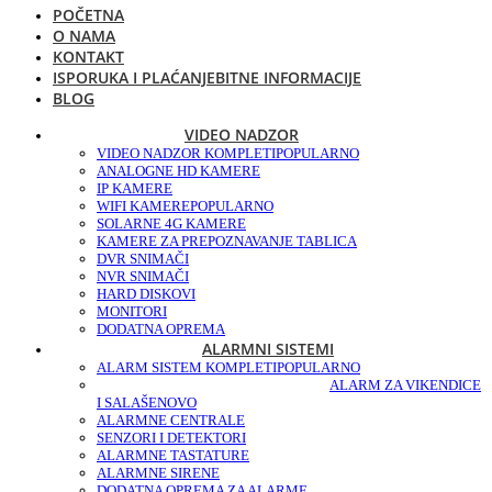
POČETNA
O NAMA
KONTAKT
ISPORUKA I PLAĆANJE
BITNE INFORMACIJE
BLOG
VIDEO NADZOR
VIDEO NADZOR KOMPLETI
POPULARNO
ANALOGNE HD KAMERE
IP KAMERE
WIFI KAMERE
POPULARNO
SOLARNE 4G KAMERE
KAMERE ZA PREPOZNAVANJE TABLICA
DVR SNIMAČI
NVR SNIMAČI
HARD DISKOVI
MONITORI
DODATNA OPREMA
ALARMNI SISTEMI
ALARM SISTEM KOMPLETI
POPULARNO
ALARM ZA VIKENDICE
I SALAŠE
NOVO
ALARMNE CENTRALE
SENZORI I DETEKTORI
ALARMNE TASTATURE
ALARMNE SIRENE
DODATNA OPREMA ZA ALARME