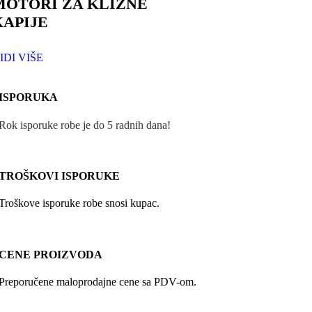
MOTORI ZA KLIZNE
KAPIJE
IDI VIŠE
ISPORUKA
Rok isporuke robe je do 5 radnih dana!
TROŠKOVI ISPORUKE
Troškove isporuke robe snosi kupac.
CENE PROIZVODA
Preporučene maloprodajne cene sa PDV-om.