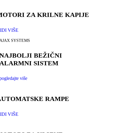
MOTORI ZA KRILNE KAPIJE
IDI VIŠE
AJAX SYSTEMS
NAJBOLJI BEŽIČNI
ALARMNI SISTEM
pogledajte više
AUTOMATSKE RAMPE
IDI VIŠE