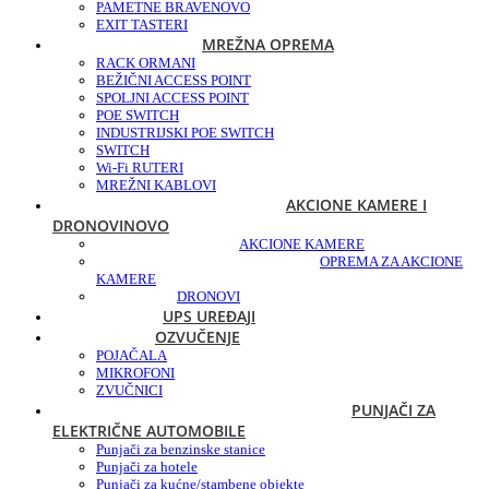
PAMETNE BRAVE
NOVO
EXIT TASTERI
MREŽNA OPREMA
RACK ORMANI
BEŽIČNI ACCESS POINT
SPOLJNI ACCESS POINT
POE SWITCH
INDUSTRIJSKI POE SWITCH
SWITCH
Wi-Fi RUTERI
MREŽNI KABLOVI
AKCIONE KAMERE I
DRONOVI
NOVO
AKCIONE KAMERE
OPREMA ZA AKCIONE
KAMERE
DRONOVI
UPS UREĐAJI
OZVUČENJE
POJAČALA
MIKROFONI
ZVUČNICI
PUNJAČI ZA
ELEKTRIČNE AUTOMOBILE
Punjači za benzinske stanice
Punjači za hotele
Punjači za kućne/stambene objekte