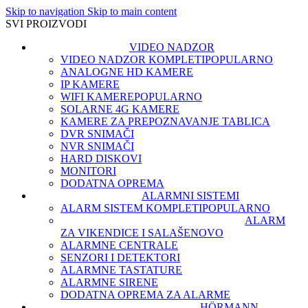
Skip to navigation
Skip to main content
SVI PROIZVODI
VIDEO NADZOR
VIDEO NADZOR KOMPLETI
POPULARNO
ANALOGNE HD KAMERE
IP KAMERE
WIFI KAMERE
POPULARNO
SOLARNE 4G KAMERE
KAMERE ZA PREPOZNAVANJE TABLICA
DVR SNIMAČI
NVR SNIMAČI
HARD DISKOVI
MONITORI
DODATNA OPREMA
ALARMNI SISTEMI
ALARM SISTEM KOMPLETI
POPULARNO
ALARM
ZA VIKENDICE I SALAŠE
NOVO
ALARMNE CENTRALE
SENZORI I DETEKTORI
ALARMNE TASTATURE
ALARMNE SIRENE
DODATNA OPREMA ZA ALARME
HÖRMANN