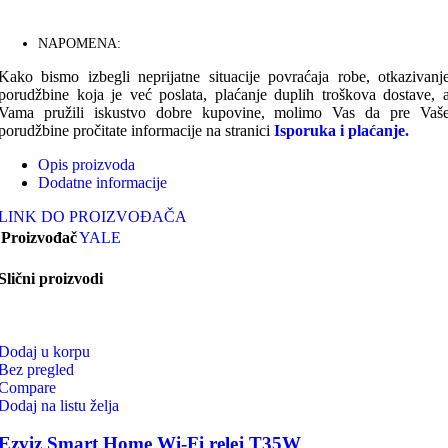
NAPOMENA:
Kako bismo izbegli neprijatne situacije povraćaja robe, otkazivanj
porudžbine koja je već poslata, plaćanje duplih troškova dostave, 
Vama pružili iskustvo dobre kupovine, molimo Vas da pre Vaš
porudžbine pročitate informacije na stranici
Isporuka i plaćanje.
Opis proizvoda
Dodatne informacije
LINK DO PROIZVOĐAČA
Proizvođač
YALE
Slični proizvodi
Dodaj u korpu
Bez pregled
Compare
Dodaj na listu želja
Ezviz Smart Home Wi-Fi relej T35W