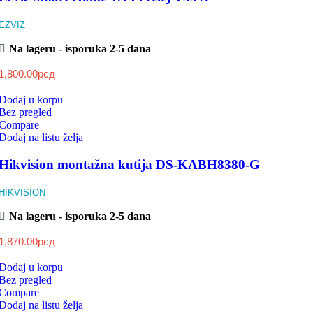
EZVIZ
Na lageru - isporuka 2-5 dana
1,800.00
рсд
Dodaj u korpu
Bez pregled
Compare
Dodaj na listu želja
Hikvision montažna kutija DS-KABH8380-G
HIKVISION
Na lageru - isporuka 2-5 dana
1,870.00
рсд
Dodaj u korpu
Bez pregled
Compare
Dodaj na listu želja