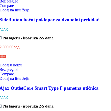
Bez pregled
Compare
Dodaj na listu želja
SideButton bočni poklopac za dvopolni prekidač
AJAX
Na lageru - isporuka 2-5 dana
2,300.00
рсд
-10%
Dodaj u korpu
Bez pregled
Compare
Dodaj na listu želja
Ajax OutletCore Smart Type F pametna utičnica
AJAX
Na lageru - isporuka 2-5 dana