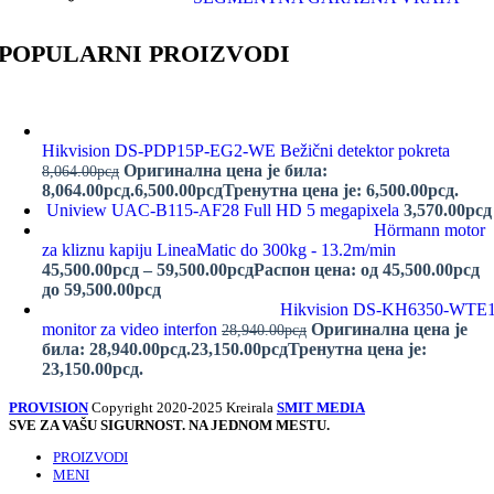
POPULARNI PROIZVODI
Hikvision DS-PDP15P-EG2-WE Bežični detektor pokreta
Оригинална цена је била:
8,064.00
рсд
8,064.00рсд.
6,500.00
рсд
Тренутна цена је: 6,500.00рсд.
Uniview UAC-B115-AF28 Full HD 5 megapixela
3,570.00
рсд
Hörmann motor
za kliznu kapiju LineaMatic do 300kg - 13.2m/min
45,500.00
рсд
–
59,500.00
рсд
Распон цена: од 45,500.00рсд
до 59,500.00рсд
Hikvision DS-KH6350-WTE
monitor za video interfon
Оригинална цена је
28,940.00
рсд
била: 28,940.00рсд.
23,150.00
рсд
Тренутна цена је:
23,150.00рсд.
PROVISION
Copyright 2020-2025 Kreirala
SMIT MEDIA
SVE ZA VAŠU SIGURNOST. NA JEDNOM MESTU.
PROIZVODI
MENI