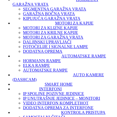
GARAŽNA VRATA
SEGMENTNA GARAŽNA VRATA
GARAŽNA BOČNA VRATA
KIPUJUĆA GARAŽNA VRATA
MOTORI ZA KAPIJE
MOTORI ZA KLIZNE KAPIJE
MOTORI ZA KRILNE KAPIJE
MOTORI ZA GARAŽNA VRATA
DALJINSKI UPRAVLJAČI
FOTOĆELIJE I SIGNALNE LAMPE
DODATNA OPREMA
AUTOMATSKE RAMPE
HORMANN RAMPE
ELKA RAMPE
AUTOMATSKE RAMPE
AUTO KAMERE
(DASHCAM)
SMART HOME
INTERFONI
IP SPOLJNE POZIVNE JEDINICE
IP UNUTRAŠNJE JEDINICE – MONITORI
VIDEO INTERFON KOMPLET
HOT
DODATNA OPREMA ZA INTERFONE
KONTROLA PRISTUPA