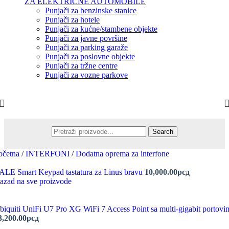
ZA ELEKTRIČNE AUTOMOBILE
Punjači za benzinske stanice
Punjači za hotele
Punjači za kućne/stambene objekte
Punjači za javne površine
Punjači za parking garaže
Punjači za poslovne objekte
Punjači za tržne centre
Punjači za vozne parkove
Search
očetna
/
INTERFONI
/
Dodatna oprema za interfone
ALE Smart Keypad tastatura za Linus bravu
10,000.00
рсд
azad na sve proizvode
biquiti UniFi U7 Pro XG WiFi 7 Access Point sa multi-gigabit portovi
3,200.00
рсд