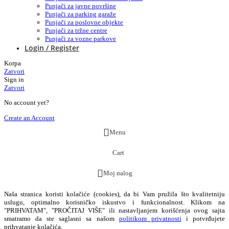
Punjači za javne površine
Punjači za parking garaže
Punjači za poslovne objekte
Punjači za tržne centre
Punjači za vozne parkove
Login / Register
Korpa
Zatvori
Sign in
Zatvori
No account yet?
Create an Account
Menu
Cart
Moj nalog
Naša stranica koristi kolačiće (cookies), da bi Vam pružila što kvalitetniju
uslugu, optimalno korisničko iskustvo i funkcionalnost. Klikom na
"PRIHVATAM", "PROČITAJ VIŠE" ili nastavljanjem korišćenja ovog sajta
smatramo da ste saglasni sa našom
politikom privatnosti
i potvrđujete
prihvatanje kolačića.