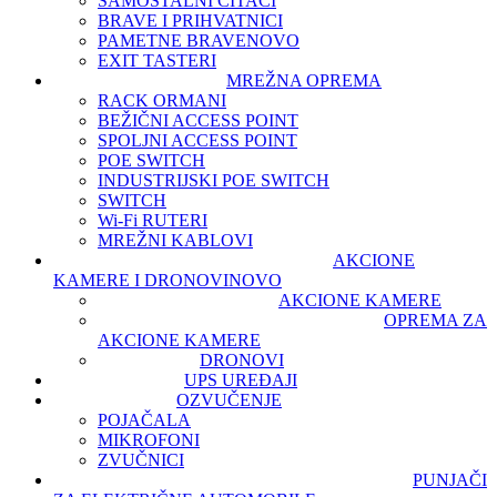
SAMOSTALNI ČITAČI
BRAVE I PRIHVATNICI
PAMETNE BRAVE
NOVO
EXIT TASTERI
MREŽNA OPREMA
RACK ORMANI
BEŽIČNI ACCESS POINT
SPOLJNI ACCESS POINT
POE SWITCH
INDUSTRIJSKI POE SWITCH
SWITCH
Wi-Fi RUTERI
MREŽNI KABLOVI
AKCIONE
KAMERE I DRONOVI
NOVO
AKCIONE KAMERE
OPREMA ZA
AKCIONE KAMERE
DRONOVI
UPS UREĐAJI
OZVUČENJE
POJAČALA
MIKROFONI
ZVUČNICI
PUNJAČI