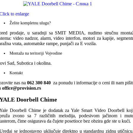
Click to enlarge
Želite kompletnu ulugu?
ored prodaje, u saradnji sa SMIT MEDIA, nudimo stručnu monta
istema: video nadzor, alarm, video interfon, motori za kapije, segment
aražna vrata, automatske rampe, punjači za E vozila.
Montaža na teritoriji Vojvodine
ovi Sad, Subotica i okolina.
Kontakt
ozovite nas na
062 300 840
za ponudu i informacije o ceni ili nam pišit
a
office@provision.rs
YALE Doorbell Chime
Yale Doorbell Chime je dodatak za Yale Smart Video Doorbell koj
pruža zvono sa 7 različitih melodija, podesivom jačinom i mut
tasterom, čime osigurava da čujete posetioce bez obzira gde ste u kući.
Uređaj se jednostavno uključuje direktno u standardnu zidnu utičnicu