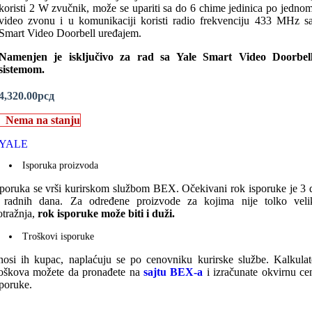
koristi 2 W zvučnik, može se upariti sa do 6 chime jedinica po jedno
video zvonu i u komunikaciji koristi radio frekvenciju 433 MHz s
Smart Video Doorbell uređajem.
Namenjen je isključivo za rad sa Yale Smart Video Doorbel
sistemom.
4,320.00
рсд
Nema na stanju
YALE
Isporuka proizvoda
sporuka se vrši kurirskom službom BEX. Očekivani rok isporuke je 3 
 radnih dana. Za određene proizvode za kojima nije tolko veli
otražnja,
rok isporuke može biti i duži.
Troškovi isporuke
nosi ih kupac, naplaćuju se po cenovniku kurirske službe. Kalkulat
roškova možete da pronađete na
sajtu BEX-a
i izračunate okvirnu ce
sporuke.