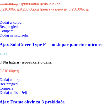
Оригинална цена је била:
9,216.00
рсд
9,216.00рсд.
8,290.00
рсд
Тренутна цена је: 8,290.00рсд.
Dodaj u korpu
Bez pregled
Compare
Dodaj na listu želja
Ajax SoloCover Type F – poklopac pametne utičnice
AJAX
Na lageru - isporuka 2-5 dana
3,310.00
рсд
Dodaj u korpu
Bez pregled
Compare
Dodaj na listu želja
Ajax Frame okvir za 3 prekidača