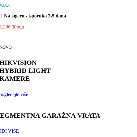
AJAX
Na lageru - isporuka 2-5 dana
1,296.00
рсд
NOVO
HIKVISION
HYBRID LIGHT
KAMERE
pogledajte više
SEGMENTNA GARAŽNA VRATA
IDI VIŠE