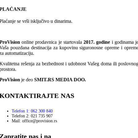
PLAĆANJE
Plaćanje se vrši isključivo u dinarima.
ProVision
online prodavnica je startovala
2017. godine
i godinama j
Vaša pouzdana destinacija za kupovinu siguronosne opreme i oprem
za automatizaciju.
Kvalitetna rešenja za bezbednost i udobnost Vašeg doma ili poslovno
prostora.
ProVision
je deo
SMIT.RS MEDIA DOO.
KONTAKTIRAJTE NAS
Telefon 1: 062 300 840
Telefon 2: 021 735 907
Mail: office@provision.rs
Zapratite nas i na