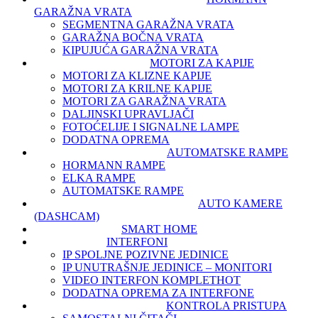
GARAŽNA VRATA
SEGMENTNA GARAŽNA VRATA
GARAŽNA BOČNA VRATA
KIPUJUĆA GARAŽNA VRATA
MOTORI ZA KAPIJE
MOTORI ZA KLIZNE KAPIJE
MOTORI ZA KRILNE KAPIJE
MOTORI ZA GARAŽNA VRATA
DALJINSKI UPRAVLJAČI
FOTOĆELIJE I SIGNALNE LAMPE
DODATNA OPREMA
AUTOMATSKE RAMPE
HORMANN RAMPE
ELKA RAMPE
AUTOMATSKE RAMPE
AUTO KAMERE
(DASHCAM)
SMART HOME
INTERFONI
IP SPOLJNE POZIVNE JEDINICE
IP UNUTRAŠNJE JEDINICE – MONITORI
VIDEO INTERFON KOMPLET
HOT
DODATNA OPREMA ZA INTERFONE
KONTROLA PRISTUPA