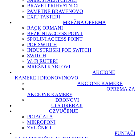
SAMOSTALNI ČITAČI
BRAVE I PRIHVATNICI
PAMETNE BRAVE
NOVO
EXIT TASTERI
MREŽNA OPREMA
RACK ORMANI
BEŽIČNI ACCESS POINT
SPOLJNI ACCESS POINT
POE SWITCH
INDUSTRIJSKI POE SWITCH
SWITCH
Wi-Fi RUTERI
MREŽNI KABLOVI
AKCIONE
KAMERE I DRONOVI
NOVO
AKCIONE KAMERE
OPREMA ZA
AKCIONE KAMERE
DRONOVI
UPS UREĐAJI
OZVUČENJE
POJAČALA
MIKROFONI
ZVUČNICI
PUNJAČI