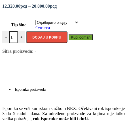
12,320.00
рсд
–
20,800.00
рсд
Tip šine
Очисти
-
+
DODAJ U KORPU
Kupi odmah
Šifra proizvoda:
-
Isporuka proizvoda
Isporuka se vrši kurirskom službom BEX. Očekivani rok isporuke je
3 do 5 radnih dana. Za određene proizvode za kojima nije tolko
velika potražnja,
rok isporuke može biti i duži.