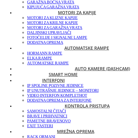
GARAŽNA BOČNA VRATA
KIPUJUĆA GARAŽNA VRATA
MOTORI ZA KAPIJE
MOTORI ZA KLIZNE KAPIJE
MOTORI ZA KRILNE KAPIJE
MOTORI ZA GARAŽNA VRATA
DALJINSKI UPRAVLJAČI
FOTOĆELIJE I SIGNALNE LAMPE
DODATNA OPREMA
AUTOMATSKE RAMPE
HORMANN RAMPE
ELKA RAMPE
AUTOMATSKE RAMPE
AUTO KAMERE (DASHCAM)
SMART HOME
INTERFONI
IP SPOLJNE POZIVNE JEDINICE
IP UNUTRAŠNJE JEDINICE – MONITORI
VIDEO INTERFON KOMPLET
HOT
DODATNA OPREMA ZA INTERFONE
KONTROLA PRISTUPA
SAMOSTALNI ČITAČI
BRAVE I PRIHVATNICI
PAMETNE BRAVE
NOVO
EXIT TASTERI
MREŽNA OPREMA
RACK ORMANI