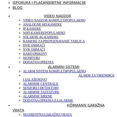
ISPORUKA I PLAĆANJE
BITNE INFORMACIJE
BLOG
VIDEO NADZOR
VIDEO NADZOR KOMPLETI
POPULARNO
ANALOGNE HD KAMERE
IP KAMERE
WIFI KAMERE
POPULARNO
SOLARNE 4G KAMERE
KAMERE ZA PREPOZNAVANJE TABLICA
DVR SNIMAČI
NVR SNIMAČI
HARD DISKOVI
MONITORI
DODATNA OPREMA
ALARMNI SISTEMI
ALARM SISTEM KOMPLETI
POPULARNO
ALARM ZA VIKENDICE
I SALAŠE
NOVO
ALARMNE CENTRALE
SENZORI I DETEKTORI
ALARMNE TASTATURE
ALARMNE SIRENE
DODATNA OPREMA ZA ALARME
HÖRMANN GARAŽNA
VRATA
SEGMENTNA GARAŽNA VRATA