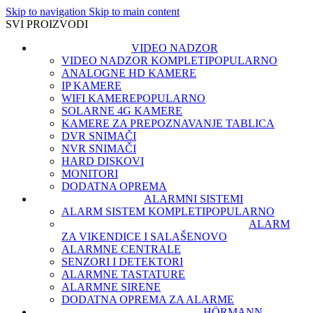
Skip to navigation
Skip to main content
SVI PROIZVODI
VIDEO NADZOR
VIDEO NADZOR KOMPLETI
POPULARNO
ANALOGNE HD KAMERE
IP KAMERE
WIFI KAMERE
POPULARNO
SOLARNE 4G KAMERE
KAMERE ZA PREPOZNAVANJE TABLICA
DVR SNIMAČI
NVR SNIMAČI
HARD DISKOVI
MONITORI
DODATNA OPREMA
ALARMNI SISTEMI
ALARM SISTEM KOMPLETI
POPULARNO
ALARM
ZA VIKENDICE I SALAŠE
NOVO
ALARMNE CENTRALE
SENZORI I DETEKTORI
ALARMNE TASTATURE
ALARMNE SIRENE
DODATNA OPREMA ZA ALARME
HÖRMANN