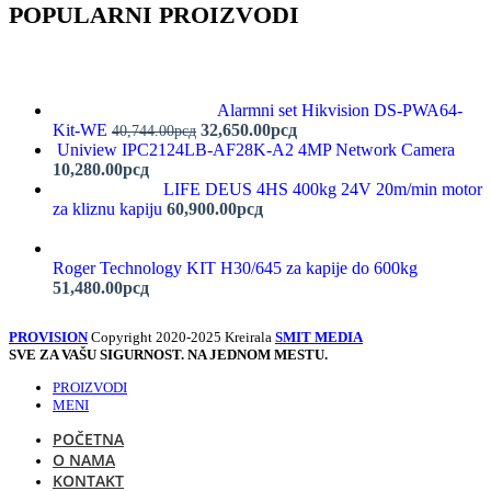
POPULARNI PROIZVODI
Alarmni set Hikvision DS-PWA64-
Kit-WE
32,650.00
рсд
40,744.00
рсд
Uniview IPC2124LB-AF28K-A2 4MP Network Camera
10,280.00
рсд
LIFE DEUS 4HS 400kg 24V 20m/min motor
za kliznu kapiju
60,900.00
рсд
Roger Technology KIT H30/645 za kapije do 600kg
51,480.00
рсд
PROVISION
Copyright 2020-2025 Kreirala
SMIT MEDIA
SVE ZA VAŠU SIGURNOST. NA JEDNOM MESTU.
PROIZVODI
MENI
POČETNA
O NAMA
KONTAKT