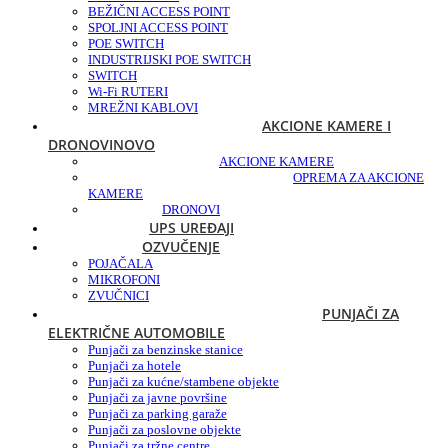
BEŽIČNI ACCESS POINT
SPOLJNI ACCESS POINT
POE SWITCH
INDUSTRIJSKI POE SWITCH
SWITCH
Wi-Fi RUTERI
MREŽNI KABLOVI
AKCIONE KAMERE I
DRONOVI
NOVO
AKCIONE KAMERE
OPREMA ZA AKCIONE
KAMERE
DRONOVI
UPS UREĐAJI
OZVUČENJE
POJAČALA
MIKROFONI
ZVUČNICI
PUNJAČI ZA
ELEKTRIČNE AUTOMOBILE
Punjači za benzinske stanice
Punjači za hotele
Punjači za kućne/stambene objekte
Punjači za javne površine
Punjači za parking garaže
Punjači za poslovne objekte
Punjači za tržne centre