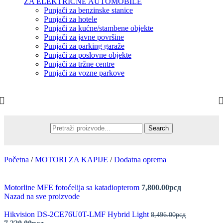
ZA ELEKTRIČNE AUTOMOBILE
Punjači za benzinske stanice
Punjači za hotele
Punjači za kućne/stambene objekte
Punjači za javne površine
Punjači za parking garaže
Punjači za poslovne objekte
Punjači za tržne centre
Punjači za vozne parkove
Search
Početna
/
MOTORI ZA KAPIJE
/
Dodatna oprema
Motorline MFE fotoćelija sa katadiopterom
7,800.00
рсд
Nazad na sve proizvode
Hikvision DS-2CE76U0T-LMF Hybrid Light
8,496.00
рсд