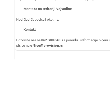
Montaža na teritoriji Vojvodine
Novi Sad, Subotica i okolina.
Kontakt
Pozovite nas na
062 300 840
za ponudu i informacije o ceni i
pišite na
office@provision.rs