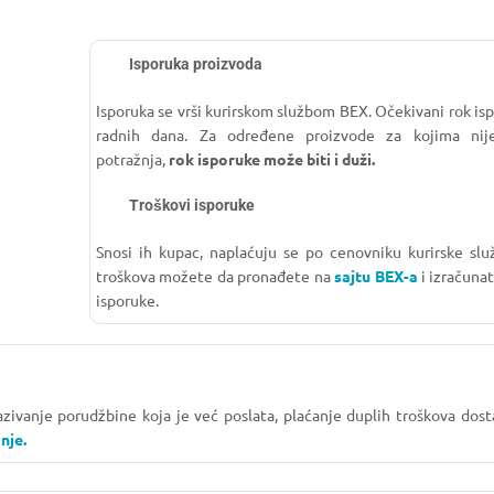
Isporuka proizvoda
Isporuka se vrši kurirskom službom BEX. Očekivani rok isp
radnih dana. Za određene proizvode za kojima nije
potražnja,
rok isporuke može biti i duži.
Troškovi isporuke
Snosi ih kupac, naplaćuju se po cenovniku kurirske slu
troškova možete da pronađete na
sajtu BEX-a
i izračuna
isporuke.
kazivanje porudžbine koja je već poslata, plaćanje duplih troškova do
nje.