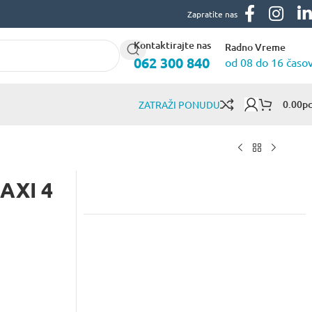
Zapratite nas
Kontaktirajte nas
Radno Vreme
062 300 840
od 08 do 16 časo
0.00
Р
ZATRAŽI PONUDU
MAXI 4