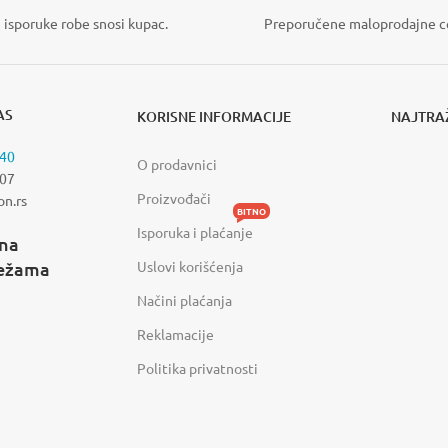
 isporuke robe snosi kupac.
Preporučene maloprodajne c
AS
KORISNE INFORMACIJE
NAJTRAŽ
840
O prodavnici
907
Proizvođači
on.rs
BITNO
Isporuka i plaćanje
 na
režama
Uslovi korišćenja
Načini plaćanja
Reklamacije
Politika privatnosti