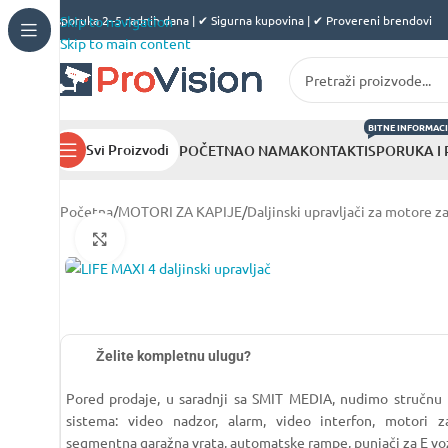
✔ Isporuka 2–5 radnih dana | ✔ Sigurna kupovina | ✔ Provereni brendovi
Skip to navigation
Skip to main content
BITNE INFORMACI
Svi Proizvodi
POČETNA
O NAMA
KONTAKT
ISPORUKA I
Početna
/
MOTORI ZA KAPIJE
/
Daljinski upravljači za motore z
Click to enlarge
Želite kompletnu ulugu?
Pored prodaje, u saradnji sa SMIT MEDIA, nudimo stručnu
sistema: video nadzor, alarm, video interfon, motori za
segmentna garažna vrata, automatske rampe, punjači za E vo