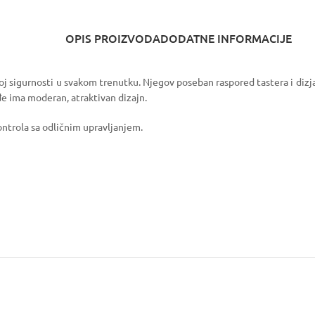
OPIS PROIZVODA
DODATNE INFORMACIJE
tpunoj sigurnosti u svakom trenutku. Njegov poseban raspored tastera i d
e ima moderan, atraktivan dizajn.
kontrola sa odličnim upravljanjem.