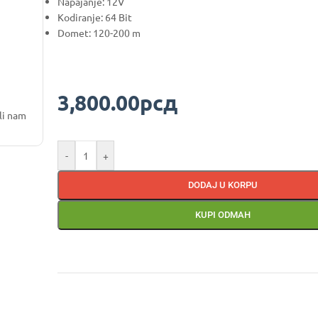
Napajanje: 12V
Kodiranje: 64 Bit
Domet: 120-200 m
3,800.00
рсд
li nam
-
+
DODAJ U KORPU
KUPI ODMAH