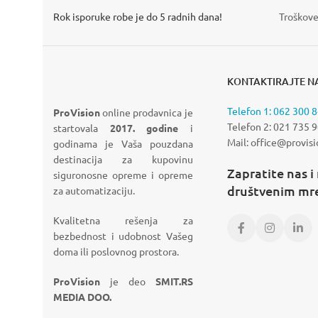
pogledajte više
VIDI VIŠE
Rok isporuke robe je do 5 radnih dana!
Troškove
KONTAKTIRAJTE N
Telefon 1: 062 300 
ProVision
online prodavnica je
Telefon 2: 021 735 
startovala
2017. godine
i
Mail: office@provisi
godinama je Vaša pouzdana
destinacija za kupovinu
Zapratite nas i
siguronosne opreme i opreme
društvenim m
za automatizaciju.
Kvalitetna rešenja za
bezbednost i udobnost Vašeg
doma ili poslovnog prostora.
ProVision
je deo
SMIT.RS
MEDIA DOO.