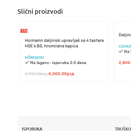
Slični proizvodi
-13%
Daljin
Hormann daljinski upravljač sa 4 tastera
HSE 4 BS, hromirana kapica
COMUN
Na 
HÖRMANN
2,800
Na lageru - isporuka 2-5 dana
6,000.00
рсд
6,900.00
рсд
NOVO
HIKVISION
HYBRID LIGHT
SEGMENTNA GARAŽNA
MOTOR
KAMERE
VRATA
VIDI VIŠE
ISPORUKA
TROŠKO