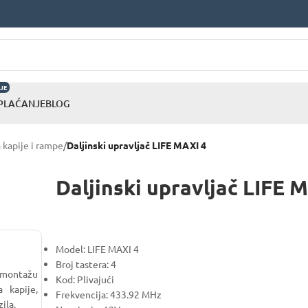
JE
 PLAĆANJE
BLOG
a kapije i rampe
/
Daljinski upravljač LIFE MAXI 4
Daljinski upravljač LIFE 
Model: LIFE MAXI 4
Broj tastera: 4
 montažu
Kod: Plivajući
 kapije,
Frekvencija: 433.92 MHz
zila.