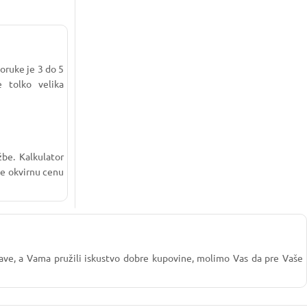
oruke je 3 do 5
 tolko velika
žbe. Kalkulator
te okvirnu cenu
stave, a Vama pružili iskustvo dobre kupovine, molimo Vas da pre Vaše