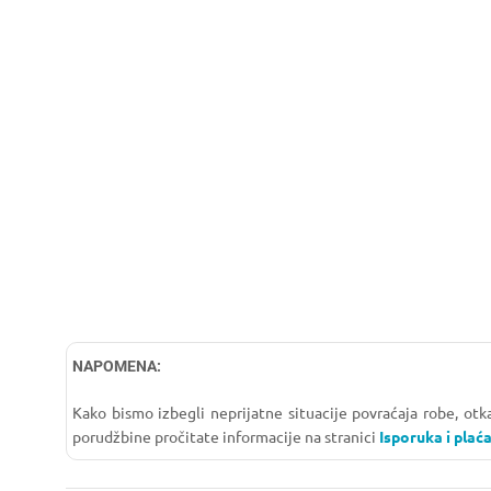
NAPOMENA:
Kako bismo izbegli neprijatne situacije povraćaja robe, ot
porudžbine pročitate informacije na stranici
Isporuka i plaća