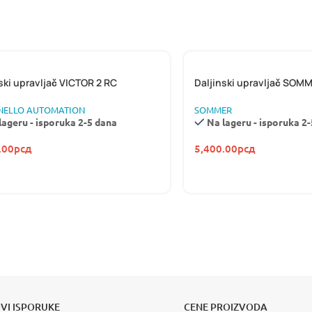
ski upravljač VICTOR 2 RC
Daljinski upravljač SOMM
ELLO AUTOMATION
SOMMER
lageru - isporuka 2-5 dana
Na lageru - isporuka 2
.00
рсд
5,400.00
рсд
AJAX SYSTEM
NAJBOLJI BEŽIČN
ALARMNI SISTE
AUTOMATSKE RA
I ZA KRILNE KAPIJE
pogledajte vi
VIDI VIŠE
VI ISPORUKE
CENE PROIZVODA