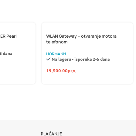
ER Pearl
WLAN Gateway – otvaranje motora
telefonom
-5 dana
HÖRMANN
Na lageru - isporuka 2-5 dana
19,500.00
рсд
S
I
M
MOTORI ZA KLIZNE
MPE
KAPIJE
še
PLAĆANJE