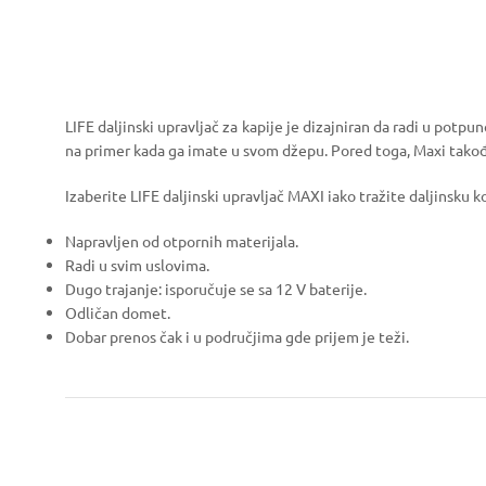
LIFE daljinski upravljač za kapije je dizajniran da radi u po
na primer kada ga imate u svom džepu. Pored toga, Maxi takođ
Izaberite LIFE daljinski upravljač MAXI iako tražite daljinsku 
Napravljen od otpornih materijala.
Radi u svim uslovima.
Dugo trajanje: isporučuje se sa 12 V baterije.
Odličan domet.
Dobar prenos čak i u područjima gde prijem je teži.