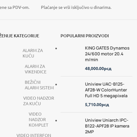
VIDI VIŠE
ene sa PDV-om.
Plaćanje se vrši isključivo u dinarima.
ENIJE KATEGORIJE
POPULARNI PROIZVODI
KING GATES Dynamos
ALARM ZA
24/600 motor 20.4
KUĆU
m/min
ALARM ZA
48,000.00
рсд
VIKENDICE
BEŽIČNI
Uniview UAC-B125-
ALARM SISTEM
AF28-W ColorHunter
Full HD 5 megapixela
VIDEO NADZOR
ZA KUĆU
5,710.00
рсд
VIDEO
NADZOR
Uniview Uniarch IPC-
KOMPLET
B122-APF28 IP kamera
2MP
VIDEO INTERFON