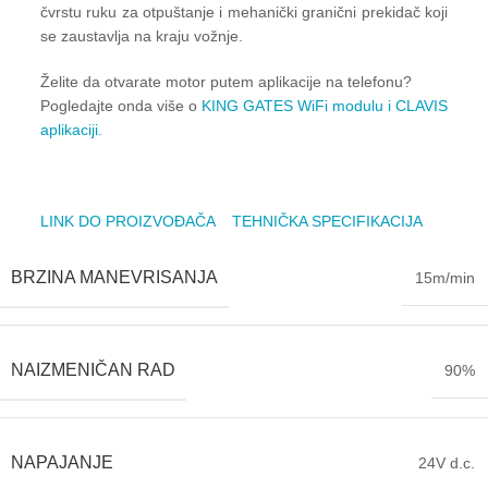
čvrstu ruku za otpuštanje i mehanički granični prekidač koji
se zaustavlja na kraju vožnje.
Želite da otvarate motor putem aplikacije na telefonu?
Pogledajte onda više o
KING GATES WiFi modulu i CLAVIS
aplikaciji.
LINK DO PROIZVOĐAČA
TEHNIČKA SPECIFIKACIJA
BRZINA MANEVRISANJA
15m/min
NAIZMENIČAN RAD
90%
NAPAJANJE
24V d.c.