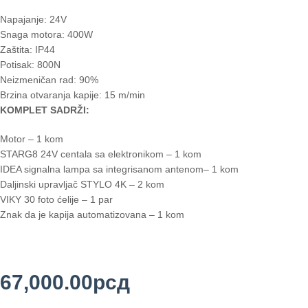
Napajanje: 24V
Snaga motora: 400W
Zaštita: IP44
Potisak: 800N
Neizmeničan rad: 90%
Brzina otvaranja kapije: 15 m/min
KOMPLET SADRŽI:
Motor – 1 kom
STARG8 24V centala sa elektronikom – 1 kom
IDEA signalna lampa sa integrisanom antenom– 1 kom
Daljinski upravljač STYLO 4K – 2 kom
VIKY 30 foto ćelije – 1 par
Znak da je kapija automatizovana – 1 kom
67,000.00
рсд