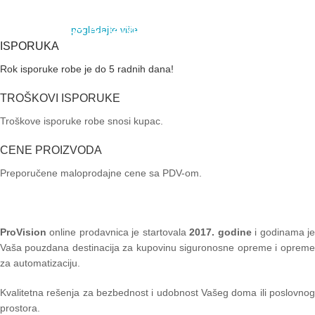
MOTORI ZA KLIZNE
pogledajte više
VIDI VIŠE
KAPIJE
ISPORUKA
Rok isporuke robe je do 5 radnih dana!
VIDI VIŠE
TROŠKOVI ISPORUKE
Troškove isporuke robe snosi kupac.
CENE PROIZVODA
Preporučene maloprodajne cene sa PDV-om.
ProVision
online prodavnica je startovala
2017. godine
i godinama je
Vaša pouzdana destinacija za kupovinu siguronosne opreme i opreme
za automatizaciju.
Kvalitetna rešenja za bezbednost i udobnost Vašeg doma ili poslovnog
prostora.