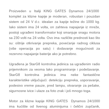
Proizveden u Italiji KING GATES Dynamos 24/1000
komplet za klizne kapije je moderan, robustan i pouzdan
sistem od 24 V d.c. idealan za kapije težine do 1000 kg.
Iako sistem ima 24 volta, on zahteva napajanje iz mreže,
postoji ugrađeni transformator koji smanjuje snagu motora
sa 230 volti na 24 volta. Ovo ima različite prednosti kao što
su: oštrije otkrivanje prepreka, povećanje radnog ciklusa
(više operacija po satu) i dodavanje mogućnosti za
rezervno napajanje baterije ako je potrebno.
Ugrađena je StarG8 kontrolna jedinica sa ugrađenim radio
prijemnikom za veoma lako programiranje i podešavanje.
StarG8 kontrolna jedinica ima neke fantastične
karakteristike uključujući: detekciju prepreka, usporavanje,
podesivo vreme pauze, pred lampu, otvaranje za pešake,
sigurnosne ivice i ulaze za foto zrak i još mnogo toga.
Motor za klizne kapije KING GATES Dynamos 24/1000
ima kućište od livenog aluminijuma i čelični zupčanik,