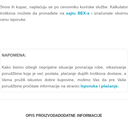
Snosi ih kupac, naplaćuju se po cenovniku kurirske službe. Kalkulator
troškova možete da pronađete na
sajtu BEX-a
i izračunate okvirn
cenu isporuke.
NAPOMENA:
Kako bismo izbegli neprijatne situacije povraćaja robe, otkazivanje
porudžbine koja je već poslata, plaćanje duplih troškova dostave, a
Vama pružili iskustvo dobre kupovine, molimo Vas da pre Vaše
porudžbine pročitate informacije na stranici
Isporuka i plaćanje.
OPIS PROIZVODA
DODATNE INFORMACIJE