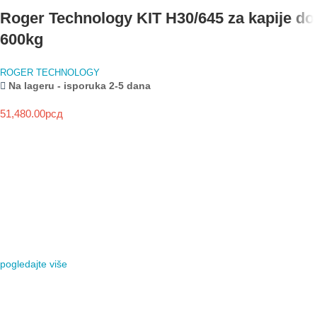
Roger Technology KIT H30/645 za kapije do
600kg
ROGER TECHNOLOGY
Na lageru - isporuka 2-5 dana
51,480.00
рсд
NOVO
HIKVISION
HYBRID LIGHT
SEGMENTNA GARAŽNA VRATA
KAMERE
MOTORI ZA KRILNE KAPIJE
VIDI VIŠE
pogledajte više
VIDI VIŠE
AJAX SYSTEMS
NAJBOLJI BEŽIČNI
ALARMNI SISTEM
AUTOMATSKE RAMPE