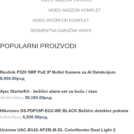
VIDEO NADZOR KOMPLET
VIDEO INTERFON KOMPLET
SEGMENTNA GARAŽNA VRATA
POPULARNI PROIZVODI
Reolink P320 5MP PoE IP Bullet Kamera sa AI Detekcijom
8,900.00
рсд
Ajax StarterKit - bežični alarm set za kuću i stan
39,160.00
рсд
48,950.00
рсд
Hikvision DS-PDP15P-EG2-WE BLACK Bežični detektor pokreta
6,500.00
рсд
8,064.00
рсд
Uniview UAC-B142-AF28LM-DL ColorHunter Dual Light 2