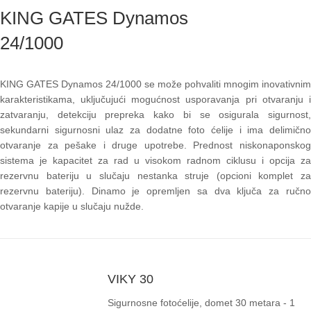
KING GATES Dynamos
24/1000
KING GATES Dynamos 24/1000 se može pohvaliti mnogim inovativnim
karakteristikama, uključujući mogućnost usporavanja pri otvaranju i
zatvaranju, detekciju prepreka kako bi se osigurala sigurnost,
sekundarni sigurnosni ulaz za dodatne foto ćelije i ima delimično
otvaranje za pešake i druge upotrebe. Prednost niskonaponskog
sistema je kapacitet za rad u visokom radnom ciklusu i opcija za
rezervnu bateriju u slučaju nestanka struje (opcioni komplet za
rezervnu bateriju). Dinamo je opremljen sa dva ključa za ručno
otvaranje kapije u slučaju nužde.
VIKY 30
Sigurnosne fotoćelije, domet 30 metara - 1