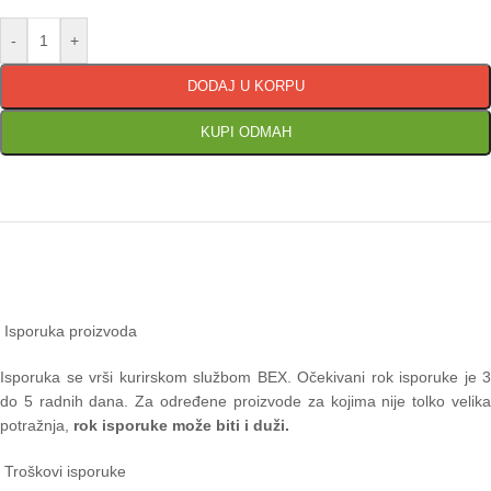
-
+
DODAJ U KORPU
KUPI ODMAH
Isporuka proizvoda
Isporuka se vrši kurirskom službom BEX. Očekivani rok isporuke je 3
do 5 radnih dana. Za određene proizvode za kojima nije tolko velika
potražnja,
rok isporuke može biti i duži.
Troškovi isporuke