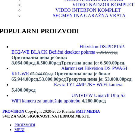
VIDEO NADZOR KOMPLET
VIDEO INTERFON KOMPLET
SEGMENTNA GARAŽNA VRATA
POPULARNI PROIZVODI
Hikvision DS-PDP15P-
EG2-WE BLACK Bežični detektor pokreta
8,064.00
рсд
Оригинална цена је била:
8,064.00рсд.
6,500.00
рсд
Тренутна цена је: 6,500.00рсд.
Alarmni set Hikvision DS-PWA64-
Kit1-WE
Оригинална цена је била:
65,944.00
рсд
65,944.00рсд.
53,000.00
рсд
Тренутна цена је: 53,000.00рсд.
Ezviz TY1 4MP 2K+ Wi-Fi kamera
5,400.00
рсд
UNIVIEW Uniarch Uho-S2
WiFi kamera za unutrašnju upotrebu
4,280.00
рсд
PROVISION
Copyright 2020-2025 Kreirala
SMIT MEDIA
SVE ZA VAŠU SIGURNOST. NA JEDNOM MESTU.
PROIZVODI
MENI