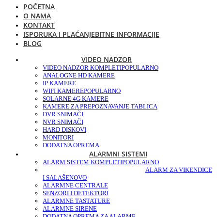
POČETNA
O NAMA
KONTAKT
ISPORUKA I PLAĆANJE
BITNE INFORMACIJE
BLOG
VIDEO NADZOR
VIDEO NADZOR KOMPLETI
POPULARNO
ANALOGNE HD KAMERE
IP KAMERE
WIFI KAMERE
POPULARNO
SOLARNE 4G KAMERE
KAMERE ZA PREPOZNAVANJE TABLICA
DVR SNIMAČI
NVR SNIMAČI
HARD DISKOVI
MONITORI
DODATNA OPREMA
ALARMNI SISTEMI
ALARM SISTEM KOMPLETI
POPULARNO
ALARM ZA VIKENDICE
I SALAŠE
NOVO
ALARMNE CENTRALE
SENZORI I DETEKTORI
ALARMNE TASTATURE
ALARMNE SIRENE
DODATNA OPREMA ZA ALARME