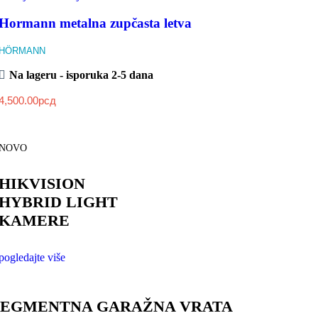
Hormann metalna zupčasta letva
HÖRMANN
Na lageru - isporuka 2-5 dana
4,500.00
рсд
NOVO
HIKVISION
HYBRID LIGHT
KAMERE
pogledajte više
SEGMENTNA GARAŽNA VRATA