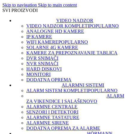
Skip to navigation
Skip to main content
SVI PROIZVODI
VIDEO NADZOR
VIDEO NADZOR KOMPLETI
POPULARNO
ANALOGNE HD KAMERE
IP KAMERE
WIFI KAMERE
POPULARNO
SOLARNE 4G KAMERE
KAMERE ZA PREPOZNAVANJE TABLICA
DVR SNIMAČI
NVR SNIMAČI
HARD DISKOVI
MONITORI
DODATNA OPREMA
ALARMNI SISTEMI
ALARM SISTEM KOMPLETI
POPULARNO
ALARM
ZA VIKENDICE I SALAŠE
NOVO
ALARMNE CENTRALE
SENZORI I DETEKTORI
ALARMNE TASTATURE
ALARMNE SIRENE
DODATNA OPREMA ZA ALARME
HÖRMANN