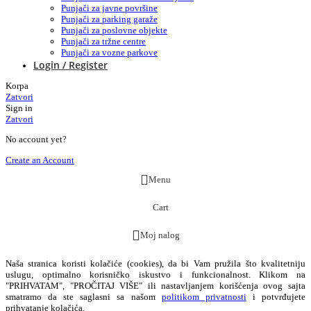
Punjači za javne površine
Punjači za parking garaže
Punjači za poslovne objekte
Punjači za tržne centre
Punjači za vozne parkove
Login / Register
Korpa
Zatvori
Sign in
Zatvori
No account yet?
Create an Account
Menu
Cart
Moj nalog
Naša stranica koristi kolačiće (cookies), da bi Vam pružila što kvalitetniju
uslugu, optimalno korisničko iskustvo i funkcionalnost. Klikom na
"PRIHVATAM", "PROČITAJ VIŠE" ili nastavljanjem korišćenja ovog sajta
smatramo da ste saglasni sa našom
politikom privatnosti
i potvrđujete
prihvatanje kolačića.