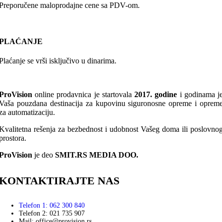
Preporučene maloprodajne cene sa PDV-om.
PLAĆANJE
Plaćanje se vrši isključivo u dinarima.
ProVision
online prodavnica je startovala
2017. godine
i godinama j
Vaša pouzdana destinacija za kupovinu siguronosne opreme i oprem
za automatizaciju.
Kvalitetna rešenja za bezbednost i udobnost Vašeg doma ili poslovno
prostora.
ProVision
je deo
SMIT.RS MEDIA DOO.
KONTAKTIRAJTE NAS
Telefon 1: 062 300 840
Telefon 2: 021 735 907
Mail: office@provision.rs