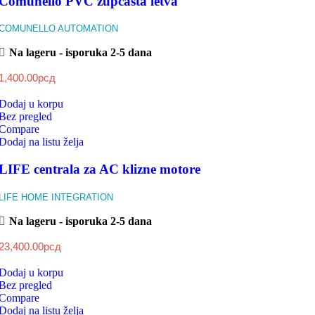
Comunello PVC zupčasta letva
COMUNELLO AUTOMATION
Na lageru - isporuka 2-5 dana
1,400.00
рсд
Dodaj u korpu
Bez pregled
Compare
Dodaj na listu želja
LIFE centrala za AC klizne motore
LIFE HOME INTEGRATION
Na lageru - isporuka 2-5 dana
23,400.00
рсд
Dodaj u korpu
Bez pregled
Compare
Dodaj na listu želja