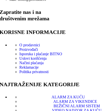
Zapratite nas i na
društvenim mrežama
KORISNE INFORMACIJE
O prodavnici
Proizvođači
Isporuka i plaćanje
BITNO
Uslovi korišćenja
Načini plaćanja
Reklamacije
Politika privatnosti
NAJTRAŽENIJE KATEGORIJE
ALARM ZA KUĆU
ALARM ZA VIKENDICE
BEŽIČNI ALARM SISTEM
VIDEO NADZOR ZA KUĆU