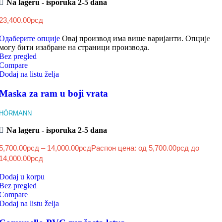
Na lageru - isporuka 2-5 dana
23,400.00
рсд
Одаберите опције
Овај производ има више варијанти. Опције
могу бити изабране на страници производа.
Bez pregled
Compare
Dodaj na listu želja
Maska za ram u boji vrata
HÖRMANN
Na lageru - isporuka 2-5 dana
5,700.00
рсд
–
14,000.00
рсд
Распон цена: од 5,700.00рсд до
14,000.00рсд
Dodaj u korpu
Bez pregled
Compare
Dodaj na listu želja