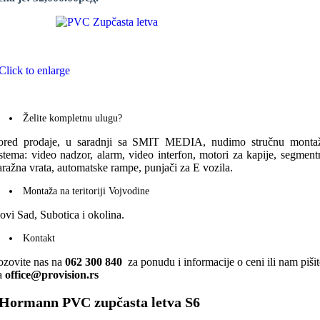
Click to enlarge
Želite kompletnu ulugu?
ored prodaje, u saradnji sa SMIT MEDIA, nudimo stručnu monta
istema: video nadzor, alarm, video interfon, motori za kapije, segment
aražna vrata, automatske rampe, punjači za E vozila.
Montaža na teritoriji Vojvodine
ovi Sad, Subotica i okolina.
Kontakt
ozovite nas na
062 300 840
za ponudu i informacije o ceni ili nam pišit
a
office@provision.rs
Hormann PVC zupčasta letva S6