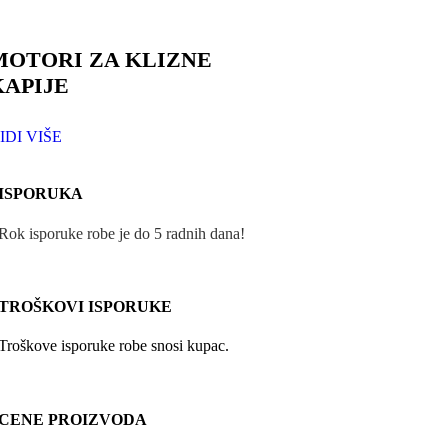
MOTORI ZA KLIZNE
KAPIJE
IDI VIŠE
ISPORUKA
Rok isporuke robe je do 5 radnih dana!
TROŠKOVI ISPORUKE
Troškove isporuke robe snosi kupac.
CENE PROIZVODA