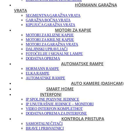
HÖRMANN GARAŽNA
VRATA
SEGMENTNA GARAŽNA VRATA
GARAŽNA BOČNA VRATA
KIPUJUĆA GARAŽNA VRATA
MOTORI ZA KAPIJE
MOTORI ZA KLIZNE KAPIJE
MOTORI ZA KRILNE KAPIJE
MOTORI ZA GARAŽNA VRATA
DALJINSKI UPRAVLJAČI
FOTOĆELIJE I SIGNALNE LAMPE
DODATNA OPREMA
AUTOMATSKE RAMPE
HORMANN RAMPE
ELKA RAMPE
AUTOMATSKE RAMPE
AUTO KAMERE (DASHCAM)
SMART HOME
INTERFONI
IP SPOLJNE POZIVNE JEDINICE
IP UNUTRAŠNJE JEDINICE – MONITORI
VIDEO INTERFON KOMPLET
HOT
DODATNA OPREMA ZA INTERFONE
KONTROLA PRISTUPA
SAMOSTALNI ČITAČI
BRAVE I PRIHVATNICI