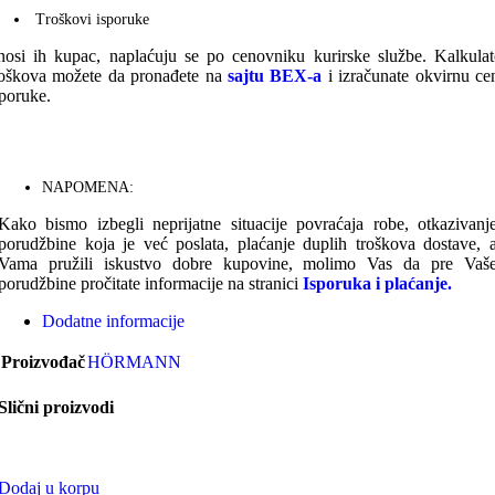
Troškovi isporuke
nosi ih kupac, naplaćuju se po cenovniku kurirske službe. Kalkulat
roškova možete da pronađete na
sajtu BEX-a
i izračunate okvirnu ce
sporuke.
NAPOMENA:
Kako bismo izbegli neprijatne situacije povraćaja robe, otkazivanj
porudžbine koja je već poslata, plaćanje duplih troškova dostave, 
Vama pružili iskustvo dobre kupovine, molimo Vas da pre Vaš
porudžbine pročitate informacije na stranici
Isporuka i plaćanje.
Dodatne informacije
Proizvođač
HÖRMANN
Slični proizvodi
Dodaj u korpu