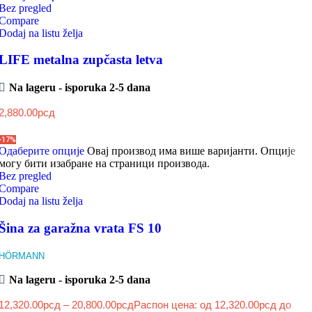
Bez pregled
Compare
Dodaj na listu želja
LIFE metalna zupčasta letva
Na lageru - isporuka 2-5 dana
2,880.00
рсд
-17%
Одаберите опције
Овај производ има више варијанти. Опције
могу бити изабране на страници производа.
Bez pregled
Compare
Dodaj na listu želja
Šina za garažna vrata FS 10
HÖRMANN
Na lageru - isporuka 2-5 dana
12,320.00
рсд
–
20,800.00
рсд
Распон цена: од 12,320.00рсд до