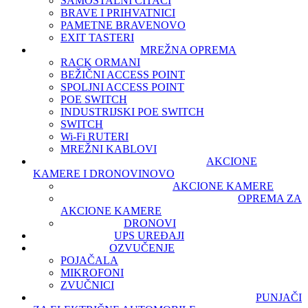
SAMOSTALNI ČITAČI
BRAVE I PRIHVATNICI
PAMETNE BRAVE
NOVO
EXIT TASTERI
MREŽNA OPREMA
RACK ORMANI
BEŽIČNI ACCESS POINT
SPOLJNI ACCESS POINT
POE SWITCH
INDUSTRIJSKI POE SWITCH
SWITCH
Wi-Fi RUTERI
MREŽNI KABLOVI
AKCIONE
KAMERE I DRONOVI
NOVO
AKCIONE KAMERE
OPREMA ZA
AKCIONE KAMERE
DRONOVI
UPS UREĐAJI
OZVUČENJE
POJAČALA
MIKROFONI
ZVUČNICI
PUNJAČI