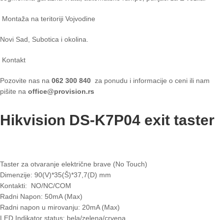
Montaža na teritoriji Vojvodine
Novi Sad, Subotica i okolina.
Kontakt
Pozovite nas na
062 300 840
za ponudu i informacije o ceni ili nam
pišite na
office@provision.rs
Hikvision DS-K7P04 exit taster
Taster za otvaranje električne brave (No Touch)
Dimenzije: 90(V)*35(Š)*37,7(D) mm
Kontakti: NO/NC/COM
Radni Napon: 50mA (Max)
Radni napon u mirovanju: 20mA (Max)
LED Indikator status: bela/zelena/crvena