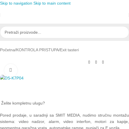
Skip to navigation
Skip to main content
Početna
/
KONTROLA PRISTUPA
/
Exit tasteri
Click to enlarge
Želite kompletnu ulugu?
Pored prodaje, u saradnji sa SMIT MEDIA, nudimo stručnu montažu
sistema: video nadzor, alarm, video interfon, motori za kapije,
segmentna garažna vrata, automatske rampe, punjači za E vozila.