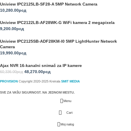
Uniview IPC2125LB-SF28-A 5MP Network Camera
10,280.00
рсд
Uniview IPC2122LB-AF28WK-G WiFi kamera 2 megapixela
9,200.00
рсд
Uniview IPC2125SB-ADF28KM-I0 5MP LightHunter Network
Camera
19,990.00
рсд
Ajax NVR 16-kanalni snimač za IP kamere
48,270.00
рсд
60,336.00
рсд
PROVISION
Copyright 2020-2025 Kreirala
SMIT MEDIA
SVE ZA VAŠU SIGURNOST. NA JEDNOM MESTU.
Menu
Cart
Moj nalog