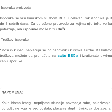
Isporuka proizvoda
Isporuka se vrši kurirskom službom BEX. Očekivani rok isporuke je 3
do 5 radnih dana. Za određene proizvode za kojima nije tolko velika
potražnja,
rok isporuke može biti i duži.
Troškovi isporuke
Snosi ih kupac, naplaćuju se po cenovniku kurirske službe. Kalkulator
troškova možete da pronađete na
sajtu BEX-a
i izračunate okvirn
cenu isporuke.
NAPOMENA:
Kako bismo izbegli neprijatne situacije povraćaja robe, otkazivanje
porudžbine koja je već poslata, plaćanje duplih troškova dostave, a