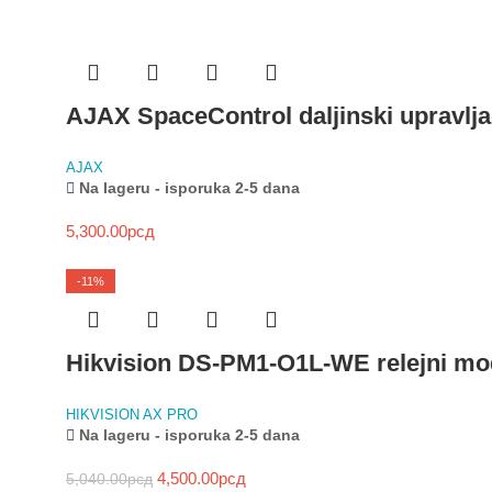
AJAX SpaceControl daljinski upravlj
AJAX
Na lageru - isporuka 2-5 dana
5,300.00
рсд
-11%
Hikvision DS-PM1-O1L-WE relejni mo
HIKVISION AX PRO
Na lageru - isporuka 2-5 dana
4,500.00
рсд
5,040.00
рсд