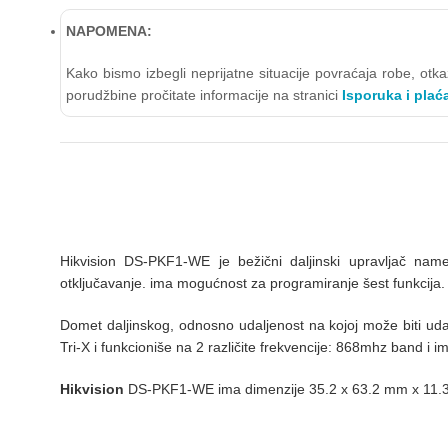
NAPOMENA:
Kako bismo izbegli neprijatne situacije povraćaja robe, ot
porudžbine pročitate informacije na stranici
Isporuka i plać
Hikvision DS-PKF1-WE je bežični daljinski upravljač nam
otključavanje. ima mogućnost za programiranje šest funkcija
Domet daljinskog, odnosno udaljenost na kojoj može biti ud
Tri-X i funkcioniše na 2 različite frekvencije: 868mhz band i 
Hikvision
DS-PKF1-WE ima dimenzije 35.2 x 63.2 mm x 11.3