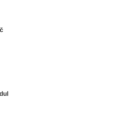
ač
dul