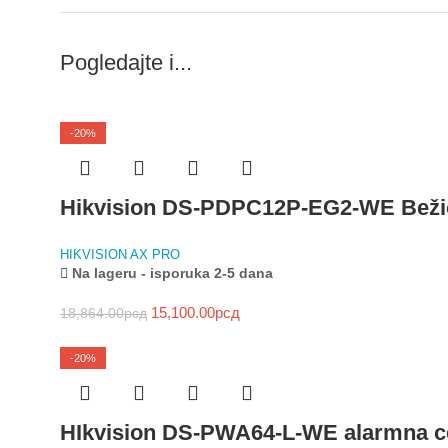
Pogledajte i...
-20%
Hikvision DS-PDPC12P-EG2-WE Bežič
HIKVISION AX PRO
Na lageru - isporuka 2-5 dana
15,100.00
рсд
18,864.00
рсд
-20%
HIkvision DS-PWA64-L-WE alarmna c