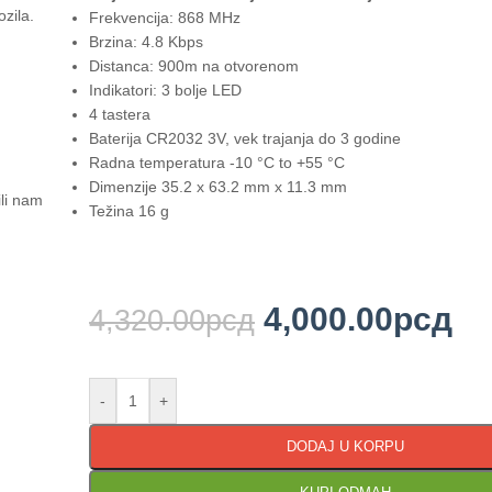
ozila.
Frekvencija: 868 MHz
Brzina: 4.8 Kbps
Distanca: 900m na otvorenom
Indikatori: 3 bolje LED
4 tastera
Baterija CR2032 3V, vek trajanja do 3 godine
Radna temperatura -10 °C to +55 °C
Dimenzije 35.2 x 63.2 mm x 11.3 mm
ili nam
Težina 16 g
4,000.00
рсд
4,320.00
рсд
-
+
DODAJ U KORPU