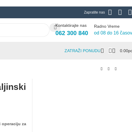
Zapratite nas
Kontaktirajte nas
Radno Vreme
062 300 840
od 08 do 16 časo
ZATRAŽI PONUDU
0.00
Р
jinski
 operaciju za