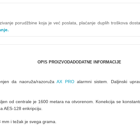
kazivanje porudžbine koja je već poslata, plaćanje duplih troškova do
anje.
OPIS PROIZVODA
DODATNE INFORMACIJE
enjen da naoruža/razoruža
AX PRO
alarmni sistem. Daljinski uprav
.
aljen od centrale je 1600 metara na otvorenom. Konekcija se konstant
ima AES-128 enkripciju.
 mm i težak je svega grama.