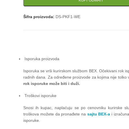
KUPI ODMAH
Šifra proizvoda:
DS-PKF1-WE
Isporuka proizvoda
Isporuka se vrši kurirskom službom BEX. Očekivani rok is
radnih dana. Za određene proizvode za kojima nije tolko v
rok isporuke može biti i duži.
Troškovi isporuke
Snosi ih kupac, naplaćuju se po cenovniku kurirske slu
troškova možete da pronađete na
sajtu BEX-a
i izračun
isporuke.