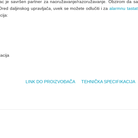
jinac je savršen partner za naoružavanje/razoružavanje. Obzirom da s
red daljinskog upravljača, uvek se možete odlučiti i za
alarmnu tasta
cija:
acija
LINK DO PROIZVOĐAČA
TEHNIČKA SPECIFIKACIJA