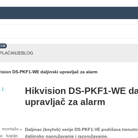
CIJE
 PLAĆANJE
BLOG
vision DS-PKF1-WE daljinski upravljač za alarm
Hikvision DS-PKF1-WE dal
upravljač za alarm
u montažu
Daljinac (keyfob) serije DS-PKF1-VE podržava trenutni
a kapije,
daljinsko naoružavanje i razoružavanje.