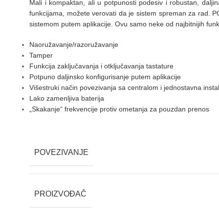
Mali i kompaktan, ali u potpunosti podesiv i robustan, dal
funkcijama, možete verovati da je sistem spreman za rad. PO
sistemom putem aplikacije. Ovu samo neke od najbitnijih funk
Naoružavanje/razoružavanje
Tamper
Funkcija zaključavanja i otključavanja tastature
Potpuno daljinsko konfigurisanje putem aplikacije
Višestruki način povezivanja sa centralom i jednostavna instal
Lako zamenljiva baterija
„Skakanje“ frekvencije protiv ometanja za pouzdan prenos
POVEZIVANJE
PROIZVOĐAČ