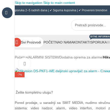
Skip to navigation
Skip to main content
✔ Isporuka 2–5 radnih dana | ✔ Sigurna kupovina | ✔ Provereni brendovi
BITNE INFORMA
POČETNA
O NAMA
KONTAKT
ISPORUKA I
Svi Proizvodi
Početna
/
ALARMNI SISTEMI
/
Dodatna oprema za alarme
/
Hik
Click to enlarge
-7%
Želite kompletnu ulugu?
Pored prodaje, u saradnji sa SMIT MEDIA, nudimo stručn
sistema: video nadzor, alarm, video interfon, motori z