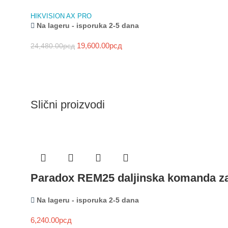
HIKVISION AX PRO
Na lageru - isporuka 2-5 dana
19,600.00
рсд
24,480.00
рсд
Slični proizvodi
Paradox REM25 daljinska komanda z
Na lageru - isporuka 2-5 dana
6,240.00
рсд