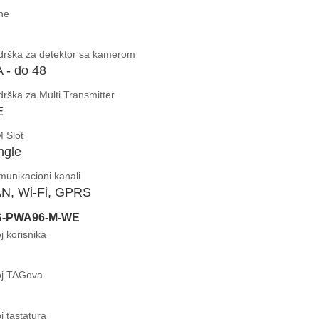
ne
drška za detektor sa kamerom
 - do 48
rška za Multi Transmitter
E
 Slot
ngle
unikacioni kanali
N, Wi-Fi, GPRS
S-PWA96-M-WE
j korisnika
oj TAGova
j tastatura