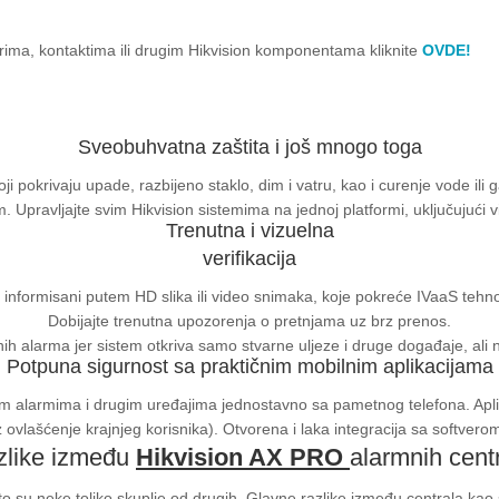
rima, kontaktima ili drugim Hikvision komponentama kliknite
OVDE!
Sveobuhvatna zaštita i još mnogo toga
i pokrivaju upade, razbijeno staklo, dim i vatru, kao i curenje vode ili
om. Upravljajte svim Hikvision sistemima na jednoj platformi, uključujući
Trenutna i vizuelna
verifikacija
 informisani putem HD slika ili video snimaka, koje pokreće IVaaS tehno
Dobijajte trenutna upozorenja o pretnjama uz brz prenos.
nih alarma jer sistem otkriva samo stvarne uljeze i druge događaje, ali n
Potpuna sigurnost sa praktičnim mobilnim aplikacijama
ojim alarmima i drugim uređajima jednostavno sa pametnog telefona. Ap
ovlašćenje krajnjeg korisnika). Otvorena i laka integracija sa softverom 
zlike između
Hikvision AX PRO
alarmnih cent
to su neke toliko skuplje od drugih. Glavne razlike između centrala kao 