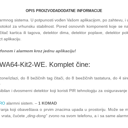
OPIS PROIZVODA
DODATNE INFORMACIJE
nog sistema. U potpunosti vođen Vašom aplikacijom, po zahtevu, i uz
rotokol za vrhunsku stabilnost. Pored osnovnih komponenti koje se na
 čitač kartica ili tagova, detektor dima, detektor poplave, detekto
t aplikaciju.
rfonom i alarmom kroz jednu aplikaciju!
A64-Kit2-WE. Komplet čine:
zone/izlazi, do 8 bežičnih tag čitači, do 8 beežičnih tastatura, do 4
D
ksibilan i dvosmerni detektor koji koristi PIR tehnologiju za osigurav
RO
alarmni sistem. –
1 KOMAD
aranja koji obaveštava o prvim znacima upada u prostoriju. Može se mo
i vrata, čućete
„ding-dong“
zvono na svom telefonu, a i sa same alarmn