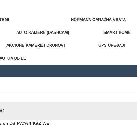
TEMI
HÖRMANN GARAŽNA VRATA
AUTO KAMERE (DASHCAM)
SMART HOME
AKCIONE KAMERE I DRONOVI
UPS UREĐAJI
 AUTOMOBILE
OG
ision DS-PWA64-Kit2-WE