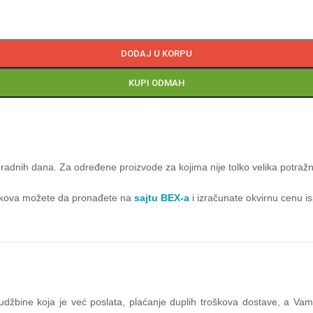
DODAJ U KORPU
KUPI ODMAH
radnih dana. Za određene proizvode za kojima nije tolko velika potraž
roškova možete da pronađete na
sajtu BEX-a
i izračunate okvirnu cenu i
orudžbine koja je već poslata, plaćanje duplih troškova dostave, a V