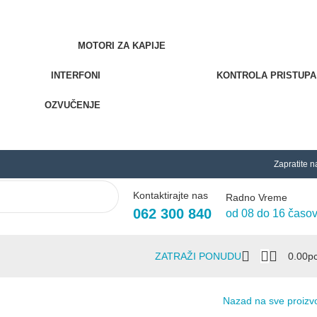
MOTORI ZA KAPIJE
INTERFONI
KONTROLA PRISTUPA
OZVUČENJE
Zapratite n
Kontaktirajte nas
Radno Vreme
062 300 840
od 08 do 16 časo
ZATRAŽI PONUDU
0.00
Р
Nazad na sve proizv