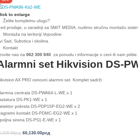
lick to enlarge
Želite kompletnu ulugu?
ed prodaje, u saradnji sa SMIT MEDIA, nudimo stručnu montažu sistema
Montaža na teritoriji Vojvodine
i Sad, Subotica i okolina.
Kontakt
zovite nas na
062 300 840
za ponudu i informacije o ceni ili nam pišit
Alarmni set Hikvision DS-P
ikvision AX PRO osnovni alarmni set. Komplet sadrži:
larmna centrala DS-PWA64-L-WE x 1
astatura DS-PK1-WE x 1
etektor pokreta DS-PDP15P-EG2-WE x 2
agnetni kontakt DS-PDMC-EG2-WE x 1
poljna sirena DS-PS1-E-WE x 1
60,130.00
рсд
5,018.00
рсд