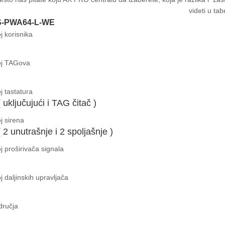
videti u tab
-PWA64-L-WE
j korisnika
oj TAGova
j tastatura
( uključujući i TAG čitač )
j sirena
( 2 unutrašnje i 2 spoljašnje )
j proširivača signala
j daljinskih upravljača
dručja