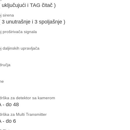
( uključujući i TAG čitač )
j sirena
( 3 unutrašnje i 3 spoljašnje )
j proširivača signala
j daljinskih upravljača
dručja
ne
drška za detektor sa kamerom
 - do 48
rška za Multi Transmitter
 - do 6