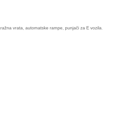
ražna vrata, automatske rampe, punjači za E vozila.