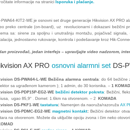
ročitate informacije na stranici
Isporuka i plaćanje.
PWA64-KIT2-WE je osnovni set druge generacije Hikvision AX PRO alarm
eo preko centrale (on-board), uz revolucionarni i dokazani bežični p
tema sa: sirene za spoljnu i unutrašnju montažu, pojačivač signala,
talacija, jednostavno rukovanje, kontrola i podešavanje kroz Hik-Connec
dan proizvođač, jedan interfejs – upravljajte video nadzorom, inte
ikvision AX PRO
osnovni alarmni set
DS-PW
kvision DS-PWA64-L-WE Bežična alarmna centrala
: do 64 bežične 
tektor sa ugrađenom kamerom ); 1 admin, do 30 korisnika. –
1 KOMA
kvision DS-PDP15P-EG2-WE
bežični detektor pokreta
: Bežični, fle
diusa, ugao 85,9° . Domet: 1.6km na otvorenom. – 2
KOMADA
kvision DS-PKF1-WE
tastatura
:
Namenjen da naoruža/razoruža
AX P
kvision DS-PDMC-EG2-WE
magnetni kontakt
:
Bežični detektor otv
ara na otvorenom. Možete da uključite opciju zvona i čim neko otovor
KOMAD