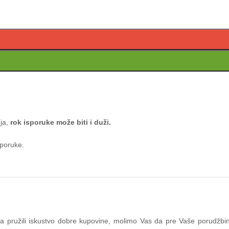
nja,
rok isporuke može biti i duži.
sporuke.
ama pružili iskustvo dobre kupovine, molimo Vas da pre Vaše porudžbi