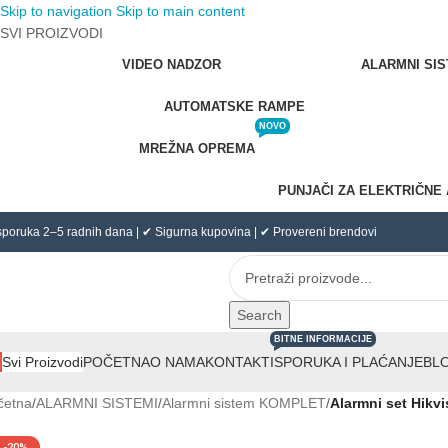
Skip to navigation
Skip to main content
SVI PROIZVODI
VIDEO NADZOR
ALARMNI SIS
AUTOMATSKE RAMPE
NOVO
MREŽNA OPREMA
PUNJAČI ZA ELEKTRIČNE
sporuka 2–5 radnih dana | ✔ Sigurna kupovina | ✔ Provereni brendovi
Search
BITNE INFORMACIJE
POČETNA
O NAMA
KONTAKT
ISPORUKA I PLAĆANJE
BL
Svi Proizvodi
četna
/
ALARMNI SISTEMI
/
Alarmni sistem KOMPLET
/
Alarmni set Hikv
-20%