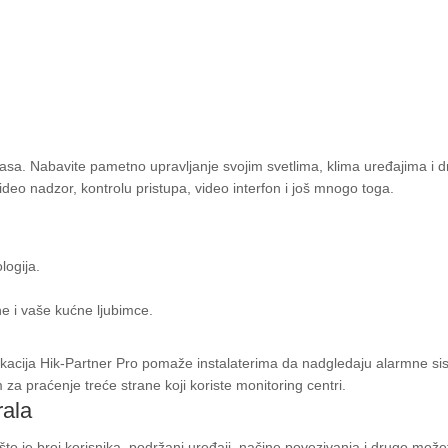
 gasa. Nabavite pametno upravljanje svojim svetlima, klima uređajima i 
 video nadzor, kontrolu pristupa, video interfon i još mnogo toga.
logija.
e i vaše kućne ljubimce.
likacija Hik-Partner Pro pomaže instalaterima da nadgledaju alarmne s
za praćenje treće strane koji koriste monitoring centri.
rala
što je broj korisnika, podržani uređaji, načine povezivanja i drugo može