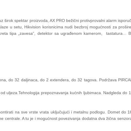
 širok spektar proizvoda, AX PRO bežični protivprovalni alarm isporu
laze u setu, Hikvision korisnicima nudi bezbroj mogućnosti za prošir
r pokreta tipa „zavesa“, detektor sa ugrađenom kamerom, tastatura… 
 sirena, do 32 daljinaca, do 2 extendera, do 32 tagova. Podržava PIRC
anje od uljeza.Tehnologija prepoznavanja kućnih ljubimaca. Nadgleda do
ntirati na sve vrste vrata uključujući i metalnu podlogu. Domet do 
e centrale. A tu je i mogućnost povezivanja dodatna dva žična senzor