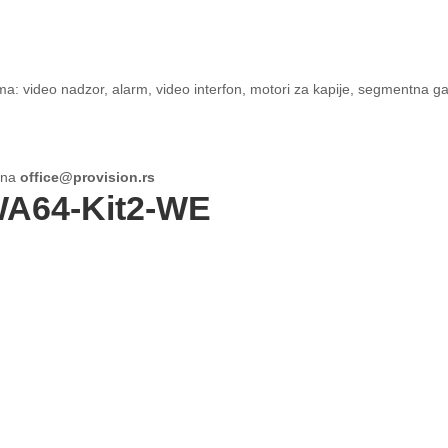
: video nadzor, alarm, video interfon, motori za kapije, segmentna ga
e na
office@provision.rs
WA64-Kit2-WE