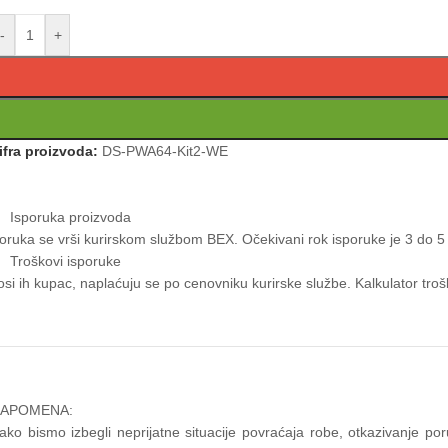
-
+
ifra proizvoda:
DS-PWA64-Kit2-WE
Isporuka proizvoda
oruka se vrši kurirskom službom BEX. Očekivani rok isporuke je 3 do 5 
Troškovi isporuke
si ih kupac, naplaćuju se po cenovniku kurirske službe. Kalkulator t
APOMENA:
ako bismo izbegli neprijatne situacije povraćaja robe, otkazivanje p