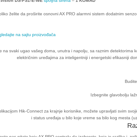
kvision DS-PS1-E-WE
spoljna sirena
–
1 KOMAD
liko želite da proširite osnovni AX PRO alarmni sistem dodatnim senzo
ledajte na sajtu proizvođača
e na svaki ugao vašeg doma, unutra i napolju, sa raznim detektorima koj
električnim uređajima za inteligentniji i energetski efikasniji d
Budite
Izbegnite glavobolju laž
likacijom Hik-Connect za krajnje korisnike, možete upravljati svim sv
i status uređaja u bilo koje vreme sa bilo kog mesta (uz 
Ra
esto nas pitate koju AX PRO centralu da izaberete, koja je razlika i zaš