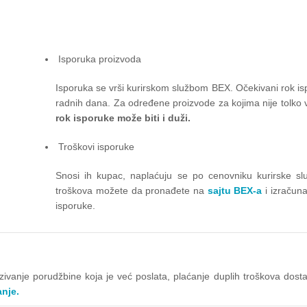
Isporuka proizvoda
Isporuka se vrši kurirskom službom BEX. Očekivani rok is
radnih dana. Za određene proizvode za kojima nije tolko v
rok isporuke može biti i duži.
Troškovi isporuke
Snosi ih kupac, naplaćuju se po cenovniku kurirske slu
troškova možete da pronađete na
sajtu BEX-a
i izračun
isporuke.
kazivanje porudžbine koja je već poslata, plaćanje duplih troškova do
anje.