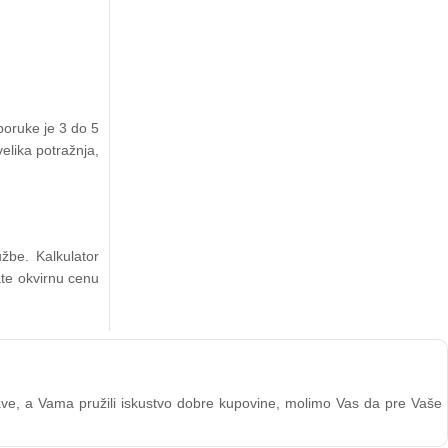
poruke je 3 do 5
elika potražnja,
žbe. Kalkulator
ate okvirnu cenu
stave, a Vama pružili iskustvo dobre kupovine, molimo Vas da pre Vaše