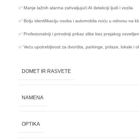
✅ Manje lažnih alarma zahvaljujući AI detekciji ljudi i vozila.
✅ Bolju identifikaciju osoba i automobila noću u odnosu na k
✅ Profesionalniji i prirodniji prikaz slike bez prejakog osvetlje
✅ Veću upotrebljivost za dvorišta, parkinge, prilaze, lokale i 
DOMET IR RASVETE
NAMENA
OPTIKA