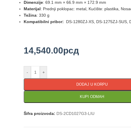
Dimenzije
: 69.1 mm × 66.9 mm × 172.9 mm
Materijal
: Prednji poklopac: metal, Kućište: plastika, Nosa
Težina
: 330 g
Kompatibilni pribor:
DS-1280ZJ-XS, DS-1275ZJ-SUS, 
14,540.00
рсд
-
+
DODAJ U KORPU
KUPI ODMAH
Šifra proizvoda:
DS-2CD1027G3-LIU