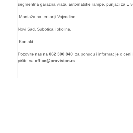
segmentna garažna vrata, automatske rampe, punjači za E v
Montaža na teritoriji Vojvodine
Novi Sad, Subotica i okolina.
Kontakt
Pozovite nas na
062 300 840
za ponudu i informacije o ceni 
pišite na
office@provision.rs