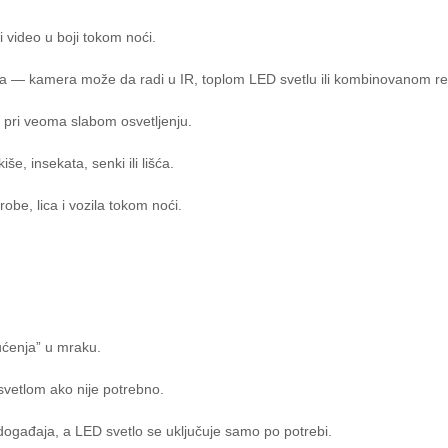
i video u boji tokom noći.
a — kamera može da radi u IR, toplom LED svetlu ili kombinovanom reži
z pri veoma slabom osvetljenju.
e, insekata, senki ili lišća.
obe, lica i vozila tokom noći.
ućenja” u mraku.
svetlom ako nije potrebno.
 događaja, a LED svetlo se uključuje samo po potrebi.