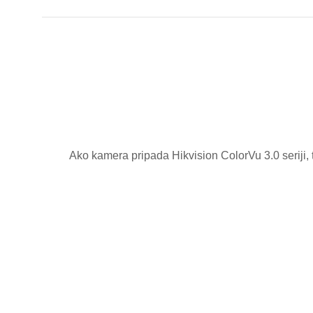
Ako kamera pripada
Hikvision
ColorVu 3.0 seriji,