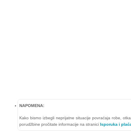
NAPOMENA:
Kako bismo izbegli neprijatne situacije povraćaja robe, ot
porudžbine pročitate informacije na stranici
Isporuka i plać