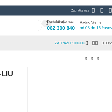
Zapratite nas
Kontaktirajte nas
Radno Vreme
062 300 840
od 08 do 16 časo
ZATRAŽI PONUDU
0.00
Р
-LIU