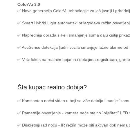
ColorVu 3.0
✅ Nova generacija ColorVu tehnologije za još jasniji i prirodnij
✅ Smart Hybrid Light automatski prilagođava režim osvetljenj
✅ Naprednija obrada slike i smanjenje šuma daju čistiji prika
✅ AcuSense detekcija ljudi i vozila smanjuje lažne alarme od kiš
✅ Veći fokus na realnim bojama i detaljima registracija, garder
Šta kupac realno dobija?
✅ Konstantan noćni video u boji sa više detalja i manje “zam
✅ Pametnije osvetljenje - kamera neće stalno “blještati” LED 
✅ Diskretniji rad noću - IR režim može biti aktivan dok nema