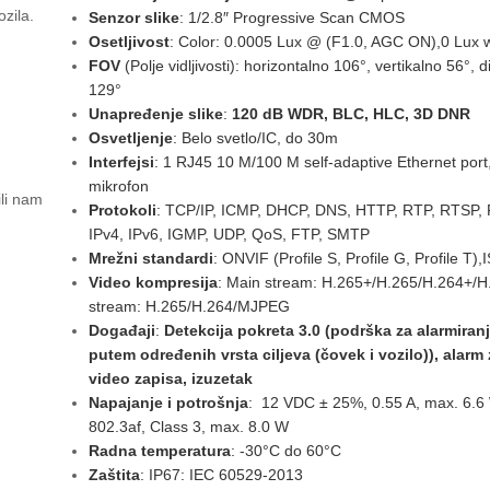
ozila.
Senzor slike
: 1/2.8″ Progressive Scan CMOS
Osetljivost
: Color: 0.0005 Lux @ (F1.0, AGC ON),0 Lux wi
FOV
(Polje vidljivosti): horizontalno 106°, vertikalno 56°, 
129°
Unapređenje slike
:
120 dB WDR, BLC, HLC, 3D DNR
Osvetljenje
: Belo svetlo/IC, do 30m
Interfejsi
: 1 RJ45 10 M/100 M self-adaptive Ethernet port,
mikrofon
ili nam
Protokoli
: TCP/IP, ICMP, DHCP, DNS, HTTP, RTP, RTSP,
IPv4, IPv6, IGMP, UDP, QoS, FTP, SMTP
Mrežni standardi
: ONVIF (Profile S, Profile G, Profile T)
Video kompresija
: Main stream: H.265+/H.265/H.264+/H
stream: H.265/H.264/MJPEG
Događaji
:
Detekcija pokreta 3.0 (podrška za alarmiran
putem određenih vrsta ciljeva (čovek i vozilo)), alarm
video zapisa, izuzetak
Napajanje i potrošnja
: 12 VDC ± 25%, 0.55 A, max. 6.6
802.3af, Class 3, max. 8.0 W
Radna temperatura
: -30°C do 60°C
Zaštita
: IP67: IEC 60529-2013