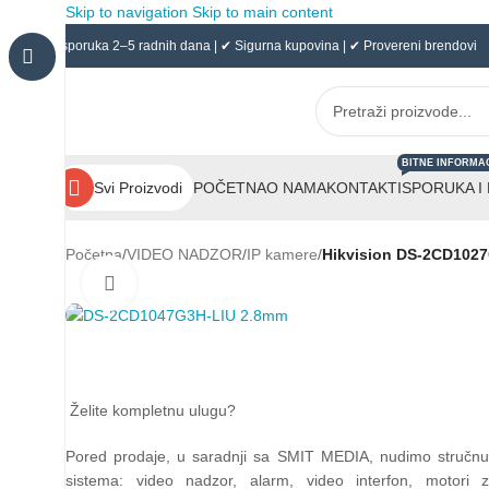
Skip to navigation
Skip to main content
✔ Isporuka 2–5 radnih dana | ✔ Sigurna kupovina | ✔ Provereni brendovi
BITNE INFORMA
POČETNA
O NAMA
KONTAKT
ISPORUKA I
Svi Proizvodi
Početna
/
VIDEO NADZOR
/
IP kamere
/
Hikvision DS-2CD1027
Click to enlarge
Želite kompletnu ulugu?
Pored prodaje, u saradnji sa SMIT MEDIA, nudimo stručn
sistema: video nadzor, alarm, video interfon, motori z