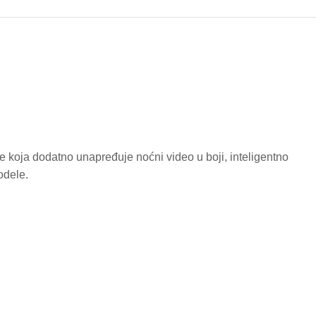
ije koja dodatno unapređuje noćni video u boji, inteligentno
odele.