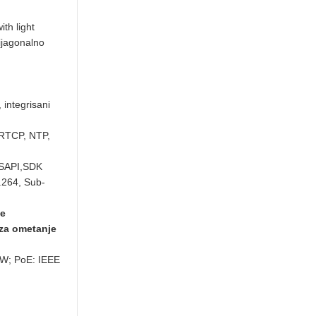
th light
dijagonalno
 integrisani
 RTCP, NTP,
,ISAPI,SDK
.264, Sub-
je
 za ometanje
 W; PoE: IEEE