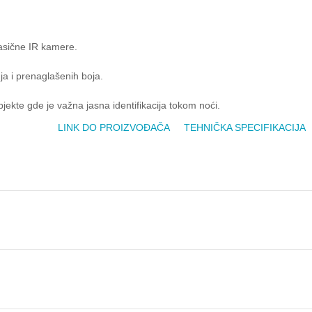
lasične IR kamere.
nja i prenaglašenih boja.
objekte gde je važna jasna identifikacija tokom noći.
LINK DO PROIZVOĐAČA
TEHNIČKA SPECIFIKACIJA