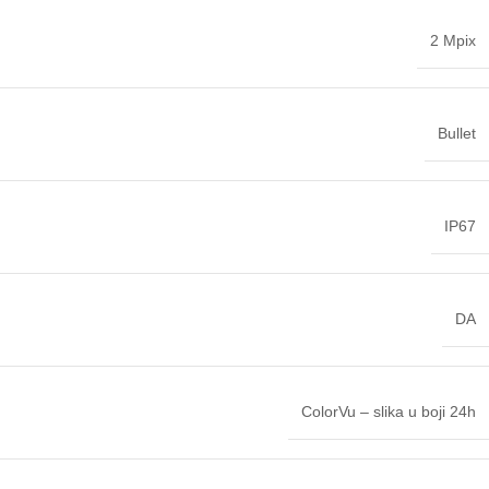
2 Mpix
Bullet
IP67
DA
ColorVu – slika u boji 24h