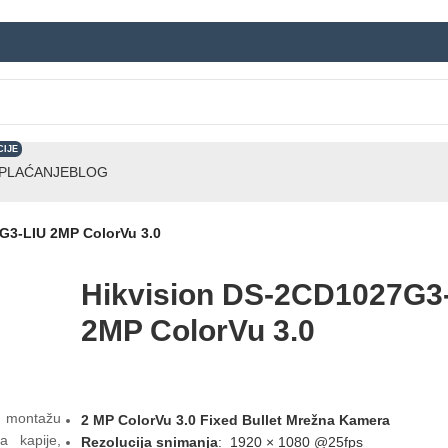
CIJE
 PLAĆANJE
BLOG
G3-LIU 2MP ColorVu 3.0
Hikvision DS-2CD1027G3
2MP ColorVu 3.0
u montažu
2 MP ColorVu 3.0 Fixed Bullet Mrežna Kamera
a kapije,
Rezolucija snimanja
: 1920 × 1080 @25fps