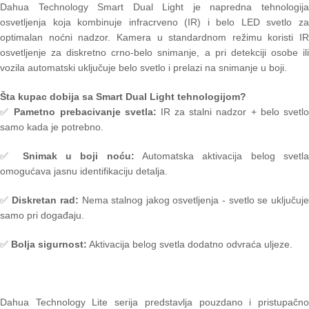
Dahua Technology
Smart Dual Light je napredna tehnologij
osvetljenja koja kombinuje infracrveno (IR) i belo LED svetlo za
optimalan noćni nadzor. Kamera u standardnom režimu koristi IR
osvetljenje za diskretno crno-belo snimanje, a pri detekciji osobe ili
vozila automatski uključuje belo svetlo i prelazi na snimanje u boji.
Šta kupac dobija sa Smart Dual Light tehnologijom?
✅
Pametno prebacivanje svetla:
IR za stalni nadzor + belo svetl
samo kada je potrebno.
✅
Snimak u boji noću:
Automatska aktivacija belog svetl
omogućava jasnu identifikaciju detalja.
✅
Diskretan rad:
Nema stalnog jakog osvetljenja - svetlo se uključuj
samo pri događaju.
✅
Bolja sigurnost:
Aktivacija belog svetla dodatno odvraća uljeze.
Dahua Technology
Lite serija predstavlja pouzdano i pristupačn