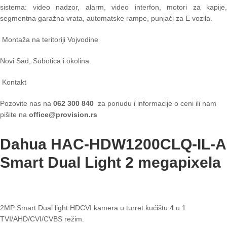
sistema: video nadzor, alarm, video interfon, motori za kapije,
segmentna garažna vrata, automatske rampe, punjači za E vozila.
Montaža na teritoriji Vojvodine
Novi Sad, Subotica i okolina.
Kontakt
Pozovite nas na
062 300 840
za ponudu i informacije o ceni ili nam
pišite na
office@provision.rs
Dahua HAC-HDW1200CLQ-IL-A
Smart Dual Light 2 megapixela
2MP Smart Dual light HDCVI kamera u turret kućištu 4 u 1
TVI/AHD/CVI/CVBS režim.