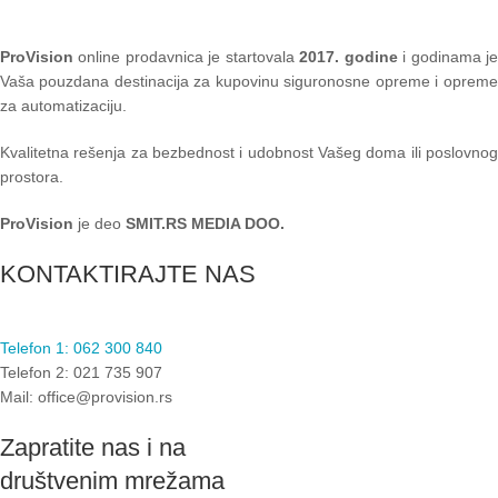
ProVision
online prodavnica je startovala
2017. godine
i godinama je
Vaša pouzdana destinacija za kupovinu siguronosne opreme i opreme
za automatizaciju.
Kvalitetna rešenja za bezbednost i udobnost Vašeg doma ili poslovnog
prostora.
ProVision
je deo
SMIT.RS MEDIA DOO.
KONTAKTIRAJTE NAS
Telefon 1: 062 300 840
Telefon 2: 021 735 907
Mail: office@provision.rs
Zapratite nas i na
društvenim mrežama