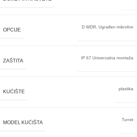
D WDR, Ugrađen mikrofon
OPCIJE
IP 67 Univerzalna montaža
ZAŠTITA
plastika
KUĆIŠTE
Turret
MODEL KUĆIŠTA