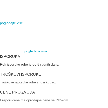
HYBRID LIGHT
SEGMENTNA GARAŽNA VRATA
KAMERE
MOTORI ZA KRILNE KAPIJE
VIDI VIŠE
pogledajte više
VIDI VIŠE
AJAX SYSTEMS
NAJBOLJI BEŽIČNI
ALARMNI SISTEM
AUTOMATSKE RAMPE
MOTORI ZA KLIZNE
pogledajte više
VIDI VIŠE
KAPIJE
ISPORUKA
Rok isporuke robe je do 5 radnih dana!
VIDI VIŠE
TROŠKOVI ISPORUKE
Troškove isporuke robe snosi kupac.
CENE PROIZVODA
Preporučene maloprodajne cene sa PDV-om.