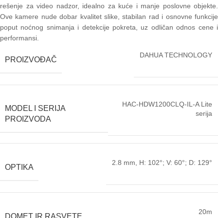
rešenje za video nadzor, idealno za kuće i manje poslovne objekte.
Ove kamere nude dobar kvalitet slike, stabilan rad i osnovne funkcije
poput noćnog snimanja i detekcije pokreta, uz odličan odnos cene i
performansi.
DAHUA TECHNOLOGY
PROIZVOĐAČ
HAC-HDW1200CLQ-IL-A Lite
MODEL I SERIJA
serija
PROIZVODA
2.8 mm, H: 102°; V: 60°; D: 129°
OPTIKA
20m
DOMET IR RASVETE