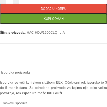
DODAJ U KORPU
KUPI ODMAH
Šifra proizvoda:
HAC-HDW1200CLQ-IL-A
Isporuka proizvoda
Isporuka se vrši kurirskom službom BEX. Očekivani rok isporuke je 3
do 5 radnih dana. Za određene proizvode za kojima nije tolko velika
potražnja,
rok isporuke može biti i duži.
Troškovi isporuke