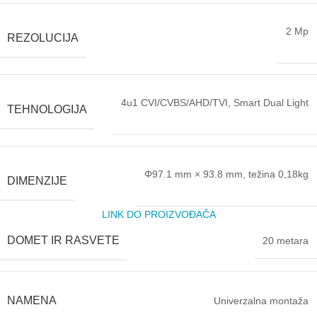
2 Mp
REZOLUCIJA
4u1 CVI/CVBS/AHD/TVI, Smart Dual Light
TEHNOLOGIJA
Φ97.1 mm × 93.8 mm, težina 0,18kg
DIMENZIJE
LINK DO PROIZVOĐAČA
DOMET IR RASVETE
20 metara
NAMENA
Univerzalna montaža