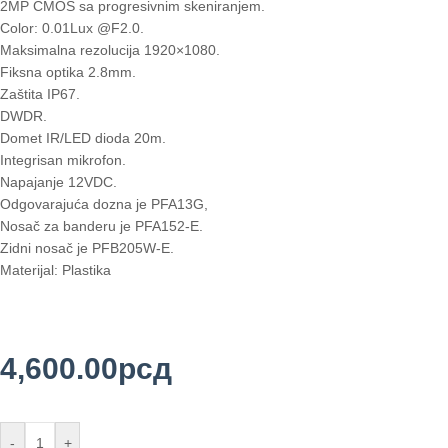
2MP CMOS sa progresivnim skeniranjem.
Color: 0.01Lux @F2.0.
Maksimalna rezolucija 1920×1080.
Fiksna optika 2.8mm.
Zaštita IP67.
DWDR.
Domet IR/LED dioda 20m.
Integrisan mikrofon.
Napajanje 12VDC.
Odgovarajuća dozna je PFA13G,
Nosač za banderu je PFA152-E.
Zidni nosač je PFB205W-E.
Materijal: Plastika
4,600.00
рсд
-
+