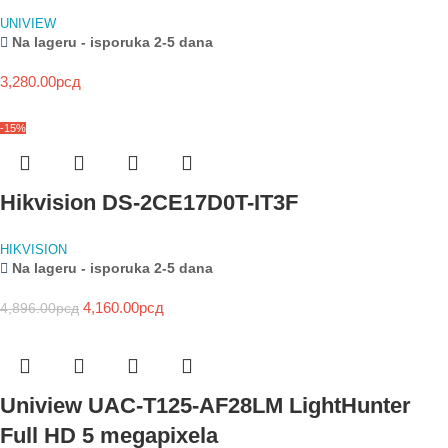
UNIVIEW
Na lageru - isporuka 2-5 dana
3,280.00
рсд
-15%
Hikvision DS-2CE17D0T-IT3F
HIKVISION
Na lageru - isporuka 2-5 dana
4,160.00
рсд
4,896.00
рсд
Uniview UAC-T125-AF28LM LightHunter
Full HD 5 megapixela