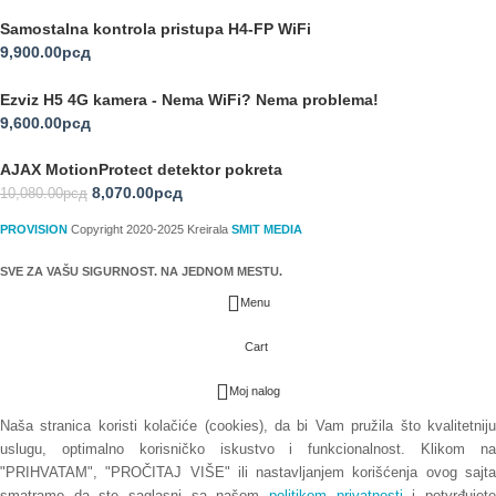
Samostalna kontrola pristupa H4-FP WiFi
9,900.00
рсд
Ezviz H5 4G kamera - Nema WiFi? Nema problema!
9,600.00
рсд
AJAX MotionProtect detektor pokreta
8,070.00
рсд
10,080.00
рсд
PROVISION
Copyright 2020-2025 Kreirala
SMIT MEDIA
SVE ZA VAŠU SIGURNOST. NA JEDNOM MESTU.
Menu
Cart
Moj nalog
Naša stranica koristi kolačiće (cookies), da bi Vam pružila što kvalitetniju
uslugu, optimalno korisničko iskustvo i funkcionalnost. Klikom na
"PRIHVATAM", "PROČITAJ VIŠE" ili nastavljanjem korišćenja ovog sajta
smatramo da ste saglasni sa našom
politikom privatnosti
i potvrđujet