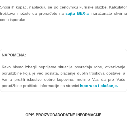
Snosi ih kupac, naplaćuju se po cenovniku kurirske službe. Kalkulator
troškova možete da pronađete na
sajtu BEX-a
i izračunate okvirn
cenu isporuke.
NAPOMENA:
Kako bismo izbegli neprijatne situacije povraćaja robe, otkazivanje
porudžbine koja je već poslata, plaćanje duplih troškova dostave, a
Vama pružili iskustvo dobre kupovine, molimo Vas da pre Vaše
porudžbine pročitate informacije na stranici
Isporuka i plaćanje.
OPIS PROIZVODA
DODATNE INFORMACIJE