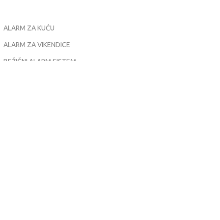
ALARM ZA KUĆU
ALARM ZA VIKENDICE
BEŽIČNI ALARM SISTEM
VIDEO NADZOR ZA KUĆU
VIDEO NADZOR KOMPLET
VIDEO INTERFON KOMPLET
SEGMENTNA GARAŽNA VRATA
POPULARNI PROIZVODI
Hikvision DS-2CFS04/4G 4G Kamera sa Solarnim Panelom i
Baterijom
18,290.00
рсд