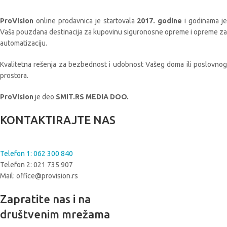
ProVision
online prodavnica je startovala
2017. godine
i godinama je
Vaša pouzdana destinacija za kupovinu siguronosne opreme i opreme za
automatizaciju.
Kvalitetna rešenja za bezbednost i udobnost Vašeg doma ili poslovnog
prostora.
ProVision
je deo
SMIT.RS MEDIA DOO.
KONTAKTIRAJTE NAS
Telefon 1: 062 300 840
Telefon 2: 021 735 907
Mail: office@provision.rs
Zapratite nas i na
društvenim mrežama